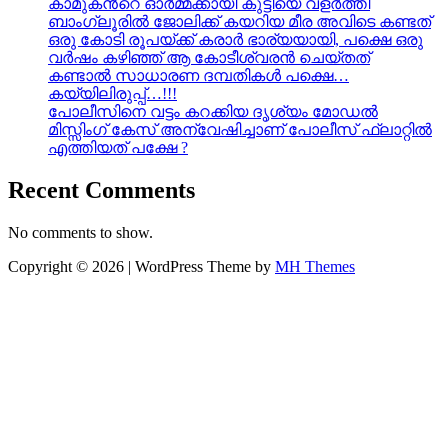
കാമുകൻ്റെ ഓർമ്മക്കായി കുട്ടിയെ വളർത്തി
ബാംഗ്ലൂരിൽ ജോലിക്ക് കയറിയ മീര അവിടെ കണ്ടത്
ഒരു കോടി രൂപയ്ക്ക് കരാർ ഭാര്യയായി, പക്ഷെ ഒരു
വർഷം കഴിഞ്ഞ് ആ കോടീശ്വരൻ ചെയ്തത്
കണ്ടാൽ സാധാരണ ദമ്പതികൾ പക്ഷെ…
കയ്യിലിരുപ്പ്…!!!
പോലീസിനെ വട്ടം കറക്കിയ ദൃശ്യം മോഡല്‍
മിസ്സിംഗ് കേസ് അന്വേഷിച്ചാണ് പോലീസ് ഫ്ലാറ്റിൽ
എത്തിയത് പക്ഷേ ?
Recent Comments
No comments to show.
Copyright © 2026 | WordPress Theme by
MH Themes