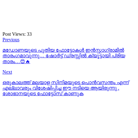
Post Views:
33
Previous
മഡോണയുടെ പുതിയ ഫോട്ടോകൾ ഇൻസ്റ്റാഗ്രാമിൽ
താരംഗമാവുന്നു… ഷോർട്ട് ഡ്രസ്സിൽ ക്യൂട്ടായി പ്രിയ
താരം…😍🔥
Next
ഒരുകാലത്ത് മലയാള സിനിമയുടെ പൊന്‍വസന്തം എന്ന്
എല്ലാവരും വിശേഷിപ്പിച്ച ഈ നടിയെ ആയിരുന്നു .
ശോഭാനയുടെ ഫോട്ടോസ് കാണുക