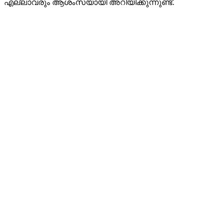
എല്ലാവരും ആശംസയായി അറിയിക്കുന്നുണ്ട്.