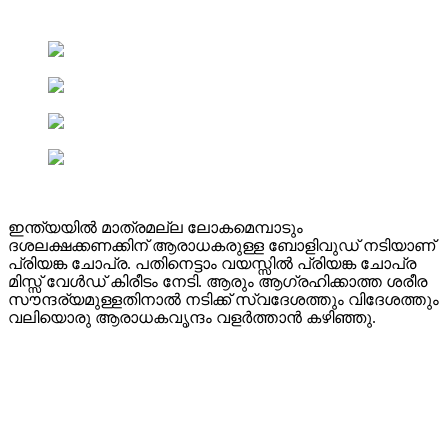
ഇന്ത്യയിൽ മാത്രമല്ല ലോകമെമ്പാടും
ദശലക്ഷക്കണക്കിന് ആരാധകരുള്ള ബോളിവുഡ് നടിയാണ്
പ്രിയങ്ക ചോപ്ര. പതിനെട്ടാം വയസ്സിൽ പ്രിയങ്ക ചോപ്ര
മിസ്സ് വേൾഡ് കിരീടം നേടി. ആരും ആഗ്രഹിക്കാത്ത ശരീര
സൗന്ദര്യമുള്ളതിനാൽ നടിക്ക് സ്വദേശത്തും വിദേശത്തും
വലിയൊരു ആരാധകവൃന്ദം വളർത്താൻ കഴിഞ്ഞു.