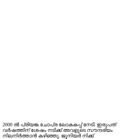
2000 ൽ പ്രിയങ്ക ചോപ്ര ലോകകപ്പ് നേടി. ഇരുപത്
വർഷത്തിന് ശേഷം നടിക്ക് അവളുടെ സൗന്ദര്യം
നിലനിർത്താൻ കഴിഞ്ഞു. ജൂനിയർ നിക്ക്