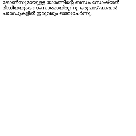
ജോൺസുമായുള്ള താരത്തിന്റെ ബന്ധം സോഷ്യൽ
മീഡിയയുടെ സംസാരമായിരുന്നു. ഒരുപാട് ഫാഷൻ
പരേഡുകളിൽ ഇരുവരും ഒത്തുചേർന്നു.