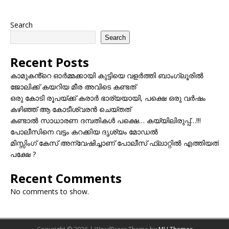
Search
Search
Recent Posts
കാമുകൻ്റെ ഓർമ്മക്കായി കുട്ടിയെ വളർത്തി ബാംഗ്ലൂരിൽ
ജോലിക്ക് കയറിയ മീര അവിടെ കണ്ടത്
ഒരു കോടി രൂപയ്ക്ക് കരാർ ഭാര്യയായി, പക്ഷെ ഒരു വർഷം
കഴിഞ്ഞ് ആ കോടീശ്വരൻ ചെയ്തത്
കണ്ടാൽ സാധാരണ ദമ്പതികൾ പക്ഷെ… കയ്യിലിരുപ്പ്…!!!
പോലീസിനെ വട്ടം കറക്കിയ ദൃശ്യം മോഡല്‍
മിസ്സിംഗ് കേസ് അന്വേഷിച്ചാണ് പോലീസ് ഫ്ലാറ്റിൽ എത്തിയത്
പക്ഷേ ?
Recent Comments
No comments to show.