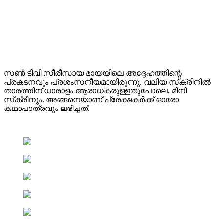
സൺ ടിവി സീരീസായ മായയിലെ അദ്ദേഹത്തിന്റെ
പ്രകടനവും പ്രശംസനീയമായിരുന്നു. വലിയ സ്‌ക്രീനിൽ
താരത്തിന് ധാരാളം ആരാധകരുള്ളതുപോലെ, മിനി
സ്‌ക്രീനും. അങ്ങനെയാണ് പ്രേക്ഷകർക്ക് ഓരോ
കഥാപാത്രവും ലഭിച്ചത്.