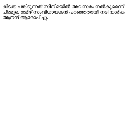
കിടക്ക പങ്കിടുന്നത് സിനിമയിൽ അവസരം നൽകുമെന്ന്
പ്രമുഖ തമിഴ് സംവിധായകൻ പറഞ്ഞതായി നടി യശിക
ആനന്ദ് ആരോപിച്ചു.