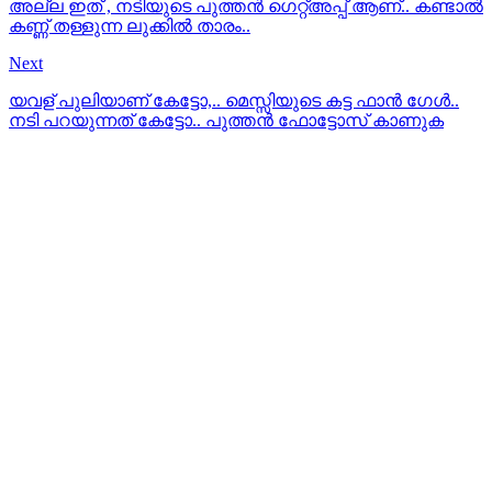
അല്ല ഇത് , നടിയുടെ പുത്തന്‍ ഗെറ്റ്അപ്പ് ആണ്.. കണ്ടാല്‍
കണ്ണ് തള്ളുന്ന ലുക്കില്‍ താരം..
Next
യവള് പുലിയാണ് കേട്ടോ,.. മെസ്സിയുടെ കട്ട ഫാന്‍ ഗേള്‍..
നടി പറയുന്നത് കേട്ടോ.. പുത്തന്‍ ഫോട്ടോസ് കാണുക