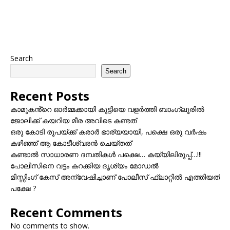
Search
Search
Recent Posts
കാമുകൻ്റെ ഓർമ്മക്കായി കുട്ടിയെ വളർത്തി ബാംഗ്ലൂരിൽ
ജോലിക്ക് കയറിയ മീര അവിടെ കണ്ടത്
ഒരു കോടി രൂപയ്ക്ക് കരാർ ഭാര്യയായി, പക്ഷെ ഒരു വർഷം
കഴിഞ്ഞ് ആ കോടീശ്വരൻ ചെയ്തത്
കണ്ടാൽ സാധാരണ ദമ്പതികൾ പക്ഷെ… കയ്യിലിരുപ്പ്…!!!
പോലീസിനെ വട്ടം കറക്കിയ ദൃശ്യം മോഡല്‍
മിസ്സിംഗ് കേസ് അന്വേഷിച്ചാണ് പോലീസ് ഫ്ലാറ്റിൽ എത്തിയത്
പക്ഷേ ?
Recent Comments
No comments to show.