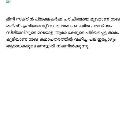
മിനി സ്‌ക്രീൻ പ്രേക്ഷകർക്ക് പരിചിതമായ മുഖമാണ് രേഖ
രതീഷ്. ഏഷ്യാനെറ്റ് സംരക്ഷണം ചെയിത പരസ്പരം
സീരീയലിലുടെ മലയാള ആരാധകരുടെ പ്രിയപ്പെട്ട താരം
കൂടിയാണ് രേഖ. കഥാപത്രത്തില്‍ വഹിച്ച പങ്ക് ഇപ്പോഴും
ആരാധകരുടെ മനസ്സിൽ നിലനിൽക്കുന്നു.