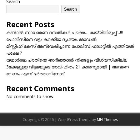
Search
Search
Recent Posts
കണ്ടാൽ സാധാരണ ദമ്പതികൾ പക്ഷെ… കയ്യിലിരുപ്പ്…!!!
പോലീസിനെ വട്ടം കറക്കിയ ദൃശ്യം മോഡല്‍
മിസ്സിംഗ് കേസ് അന്വേഷിച്ചാണ് പോലീസ് ഫ്ലാറ്റിൽ എത്തിയത്
പക്ഷേ ?
യഥാർത്ഥ പ്രതിയെ അറിഞ്ഞാൽ നിങ്ങളും വിശ്വസിക്കില്ല
3മക്കളുള്ള വീട്ടമയുടെ അവിഹിതം 21 കാരനുമായി | അവനെ
വേണം എന്ന് ഭർത്താവിനോട്
Recent Comments
No comments to show.
Copyright © 2026 | WordPress Theme by
MH Themes