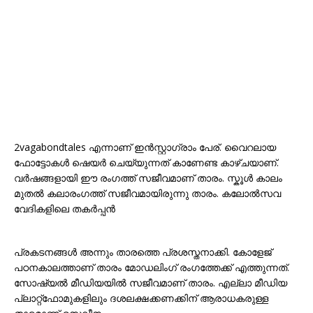
2vagabondtales എന്നാണ് ഇൻസ്റ്റാഗ്രാം പേര്. വൈറലായ
ഫോട്ടോകൾ ഷെയർ ചെയ്യുന്നത് കാണേണ്ട കാഴ്ചയാണ്.
വർഷങ്ങളായി ഈ രംഗത്ത് സജീവമാണ് താരം. സ്കൂൾ കാലം
മുതൽ കലാരംഗത്ത് സജീവമായിരുന്നു താരം. കലോൽസവ
വേദികളിലെ തകർപ്പൻ
പ്രകടനങ്ങൾ അന്നും താരത്തെ പ്രശസ്തനാക്കി. കോളേജ്
പഠനകാലത്താണ് താരം മോഡലിംഗ് രംഗത്തേക്ക് എത്തുന്നത്.
സോഷ്യൽ മീഡിയയിൽ സജീവമാണ് താരം. എല്ലാ മീഡിയ
പ്ലാറ്റ്‌ഫോമുകളിലും ദശലക്ഷക്കണക്കിന് ആരാധകരുള്ള