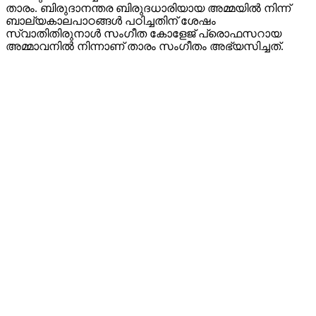
താരം. ബിരുദാനന്തര ബിരുദധാരിയായ അമ്മയിൽ നിന്ന്
ബാല്യകാലപാഠങ്ങൾ പഠിച്ചതിന് ശേഷം
സ്വാതിതിരുനാൾ സംഗീത കോളേജ് പ്രൊഫസറായ
അമ്മാവനിൽ നിന്നാണ് താരം സംഗീതം അഭ്യസിച്ചത്.