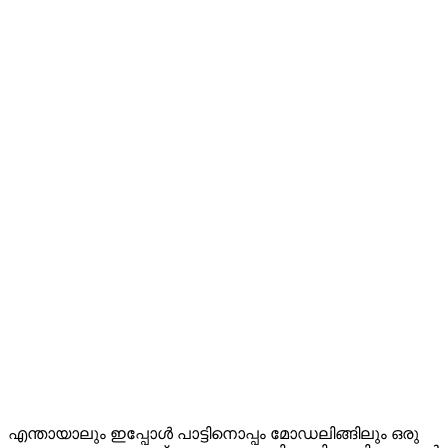
എന്തായാലും ഇപ്പോൾ പാട്ടിനൊപ്പം മോഡലിങ്ങിലും ഒരു