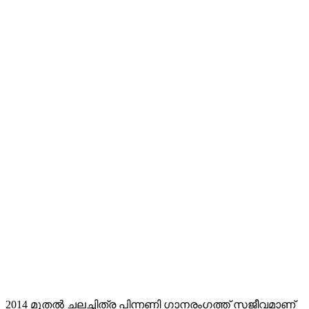
2014 മുതൽ ചലച്ചിത്ര പിന്നണി ഗാനരംഗത്ത് സജീവമാണ്