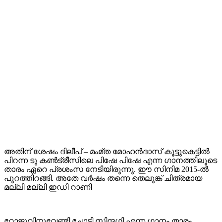
അതിന് ശേഷം ദിലീപ് – മംമ്ത മോഹൻദാസ് കൂട്ടുകെട്ടിൽ
പിറന്ന ടു കൺട്രീസിലെ പിഷേ പിഷേ എന്ന ഗാനത്തിലൂടെ
താരം ഏറെ പ്രശംസ നേടിയിരുന്നു. ഈ സിനിമ 2015-ൽ
പുറത്തിറങ്ങി. അതേ വർഷം തന്നെ തെലുങ്ക് ചിത്രമായ
മല്ലി മല്ലി ഇഡി റാണി
റോജുവിനുവേണ്ടി ചോട്ടി സിന്ദഗി എന്ന ഗാനം താരം