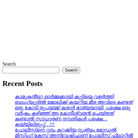
Search
Search
Recent Posts
കാമുകൻ്റെ ഓർമ്മക്കായി കുട്ടിയെ വളർത്തി
ബാംഗ്ലൂരിൽ ജോലിക്ക് കയറിയ മീര അവിടെ കണ്ടത്
ഒരു കോടി രൂപയ്ക്ക് കരാർ ഭാര്യയായി, പക്ഷെ ഒരു
വർഷം കഴിഞ്ഞ് ആ കോടീശ്വരൻ ചെയ്തത്
കണ്ടാൽ സാധാരണ ദമ്പതികൾ പക്ഷെ…
കയ്യിലിരുപ്പ്…!!!
പോലീസിനെ വട്ടം കറക്കിയ ദൃശ്യം മോഡല്‍
മിസ്സിംഗ് കേസ് അന്വേഷിച്ചാണ് പോലീസ് ഫ്ലാറ്റിൽ