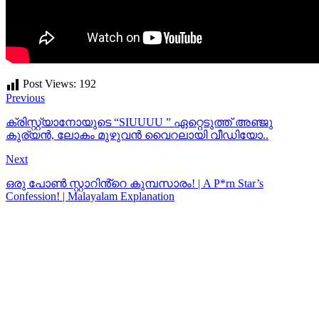
Post Views:
192
Previous
ക്രിസ്റ്റ്യാനോയുടെ “SIUUUU ” ഏറ്റെടുത്ത് അഞ്ജു
കുര്യൻ, ലോകം മുഴുവൻ വൈറലായി വീഡിയോ..
Next
ഒരു പോൺ സ്റ്റാറിൻ്റെ കുമ്പസാരം! | A P*rn Star’s
Confession! | Malayalam Explanation