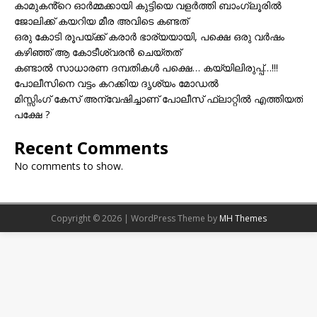
കാമുകൻ്റെ ഓർമ്മക്കായി കുട്ടിയെ വളർത്തി ബാംഗ്ലൂരിൽ
ജോലിക്ക് കയറിയ മീര അവിടെ കണ്ടത്
ഒരു കോടി രൂപയ്ക്ക് കരാർ ഭാര്യയായി, പക്ഷെ ഒരു വർഷം
കഴിഞ്ഞ് ആ കോടീശ്വരൻ ചെയ്തത്
കണ്ടാൽ സാധാരണ ദമ്പതികൾ പക്ഷെ… കയ്യിലിരുപ്പ്…!!!
പോലീസിനെ വട്ടം കറക്കിയ ദൃശ്യം മോഡല്‍
മിസ്സിംഗ് കേസ് അന്വേഷിച്ചാണ് പോലീസ് ഫ്ലാറ്റിൽ എത്തിയത്
പക്ഷേ ?
Recent Comments
No comments to show.
Copyright © 2026 | WordPress Theme by
MH Themes