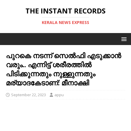
THE INSTANT RECORDS
KERALA NEWS EXPRESS
പുറകെ നടന്ന് സെൽഫി എടുക്കാൻ
വരും.. എന്നിട്ട് ശരീരത്തിൽ
പിടിക്കുന്നതും നുള്ളുന്നതും
മര്യാദകേടാണ്: മീനാക്ഷി
September 22, 2023
appu