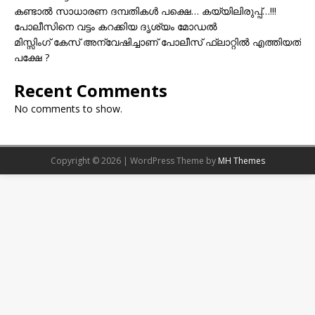
കണ്ടാൽ സാധാരണ ദമ്പതികൾ പക്ഷെ… കയ്യിലിരുപ്പ്…!!!
പോലീസിനെ വട്ടം കറക്കിയ ദൃശ്യം മോഡല്‍
മിസ്സിംഗ് കേസ് അന്വേഷിച്ചാണ് പോലീസ് ഫ്ലാറ്റിൽ എത്തിയത്
പക്ഷേ ?
Recent Comments
No comments to show.
Copyright © 2026 | WordPress Theme by
MH Themes