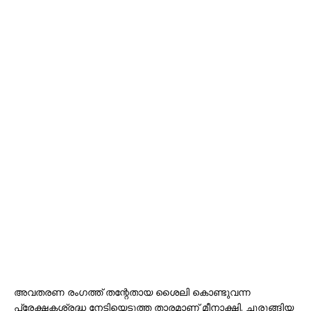
അവതരണ രംഗത്ത് തന്റേതായ ശൈലി കൊണ്ടുവന്ന
പ്രേക്ഷകശ്രദ്ധ നേടിയെടുത്ത താരമാണ് മീനാക്ഷി. ചുരുങ്ങിയ