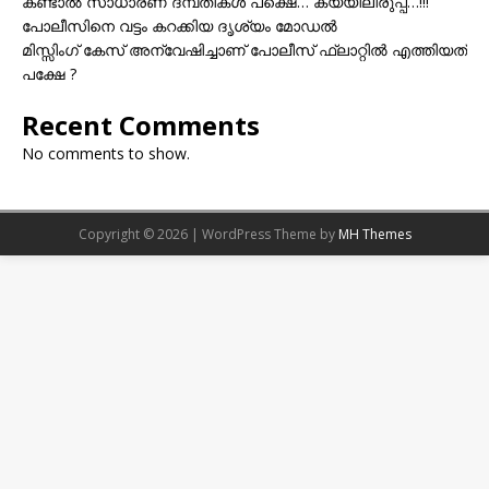
കണ്ടാൽ സാധാരണ ദമ്പതികൾ പക്ഷെ… കയ്യിലിരുപ്പ്…!!!
പോലീസിനെ വട്ടം കറക്കിയ ദൃശ്യം മോഡല്‍
മിസ്സിംഗ് കേസ് അന്വേഷിച്ചാണ് പോലീസ് ഫ്ലാറ്റിൽ എത്തിയത്
പക്ഷേ ?
Recent Comments
No comments to show.
Copyright © 2026 | WordPress Theme by
MH Themes