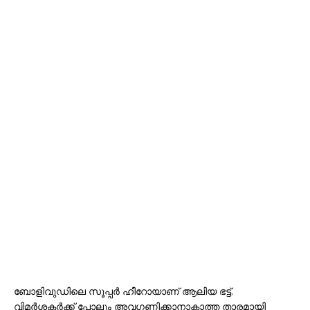
ബോളിവുഡിലെ സൂപ്പർ ഹീറോയാണ് ആലിയ ഭട്ട്.
വിമർശകർക്ക് പോലും അവഗണിക്കാനാകാത്ത താരമായി