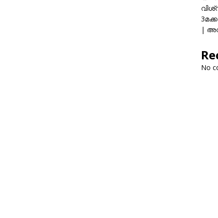
വിശ്
3മക്
| അവ
Re
No c