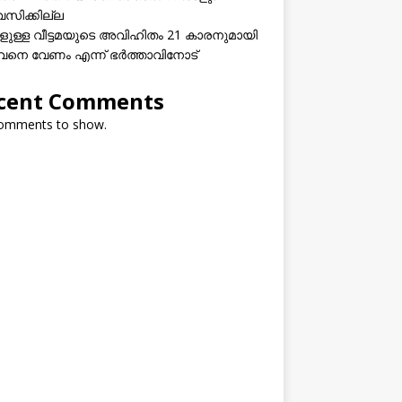
വസിക്കില്ല
കളുള്ള വീട്ടമയുടെ അവിഹിതം 21 കാരനുമായി
നെ വേണം എന്ന് ഭർത്താവിനോട്
cent Comments
omments to show.