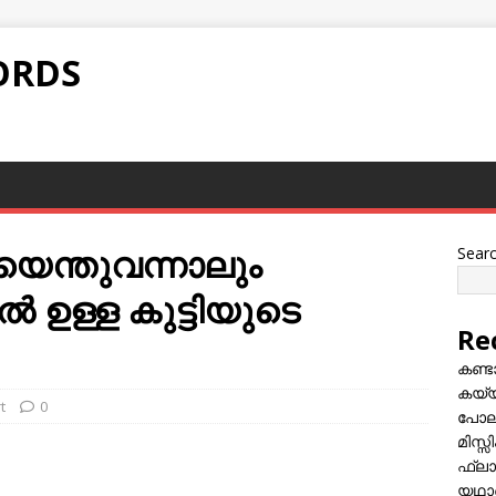
ORDS
ന്തുവന്നാലും
Sear
ിൽ ഉള്ള കുട്ടിയുടെ
Re
കണ്
കയ്യി
t
0
പോലീ
മിസ്
ഫ്ലാ
യഥാർ