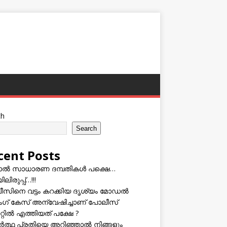
ch
Search
cent Posts
ടാൽ സാധാരണ ദമ്പതികൾ പക്ഷെ…
ലിരുപ്പ്…!!!
സിനെ വട്ടം കറക്കിയ ദൃശ്യം മോഡല്‍
സിംഗ് കേസ് അന്വേഷിച്ചാണ് പോലീസ്
റ്റിൽ എത്തിയത് പക്ഷേ ?
ത്ഥ പ്രതിയെ അറിഞ്ഞാൽ നിങ്ങളും