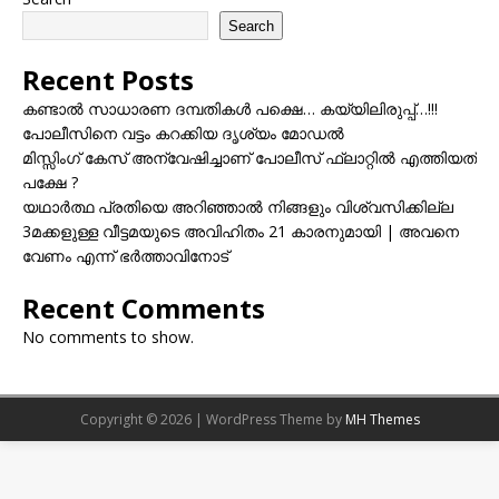
Search
Recent Posts
കണ്ടാൽ സാധാരണ ദമ്പതികൾ പക്ഷെ… കയ്യിലിരുപ്പ്…!!!
പോലീസിനെ വട്ടം കറക്കിയ ദൃശ്യം മോഡല്‍
മിസ്സിംഗ് കേസ് അന്വേഷിച്ചാണ് പോലീസ് ഫ്ലാറ്റിൽ എത്തിയത്
പക്ഷേ ?
യഥാർത്ഥ പ്രതിയെ അറിഞ്ഞാൽ നിങ്ങളും വിശ്വസിക്കില്ല
3മക്കളുള്ള വീട്ടമയുടെ അവിഹിതം 21 കാരനുമായി | അവനെ
വേണം എന്ന് ഭർത്താവിനോട്
Recent Comments
No comments to show.
Copyright © 2026 | WordPress Theme by
MH Themes