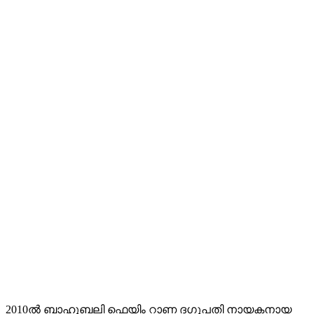
2010ൽ ബാഹുബലി ഫെയിം റാണ ദഗുപതി നായകനായ