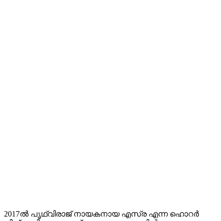
2017ൽ പൃഥ്വിരാജ് നായകനായ എസ്ര എന്ന ഹൊറർ