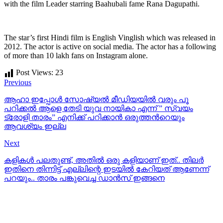
with the film Leader starring Baahubali fame Rana Dagupathi.
The star’s first Hindi film is English Vinglish which was released in
2012. The actor is active on social media. The actor has a following
of more than 10 lakh fans on Instagram alone.
Post Views:
23
Previous
ആഹാ ഇപ്പോള്‍ സോഷ്യല്‍ മീഡിയയില്‍ വരും പൂ
പറിക്കല്‍ ആളെ തേടി യുവ നായികാ എന്ന് ” സ്വയം
ട്രോളി താരം” എനിക്ക് പറിക്കാന്‍ ഒരുത്തന്‍റെയും
ആവശ്യം ഇല്ല
Next
കളികള്‍ പലതുണ്ട്, അതില്‍ ഒരു കളിയാണ്‌ ഇത്.. തിലര്‍
ഇതിനെ തിന്നിട്ട് എല്ലിന്റെ ഇടയില്‍ കേറിയത് ആണേന്ന്
പറയും.. താരം പങ്കുവെച്ച ഡാന്‍സ് ഇങ്ങനെ