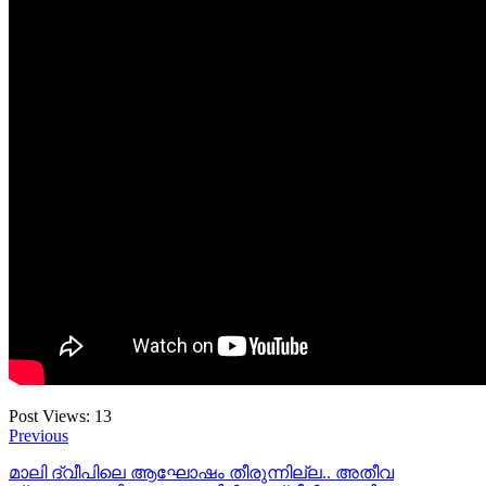
Post Views:
13
Previous
മാലി ദ്വീപിലെ ആഘോഷം തീരുന്നില്ല.. അതീവ