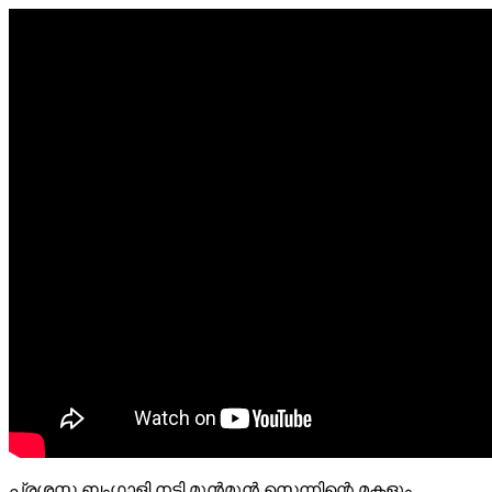
പ്രശസ്ത ബംഗാളി നടി മുൻമുൻ സെന്നിന്റെ മകളും