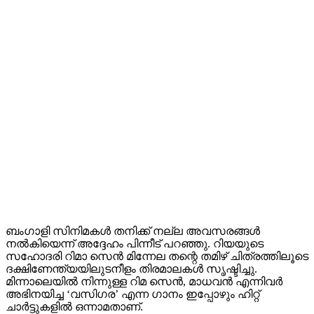
ബംഗാളി സിനിമകൾ തനിക്ക് നല്ല അവസരങ്ങൾ
നൽകിയെന്ന് അദ്ദേഹം പിന്നീട് പറഞ്ഞു. റിയയുടെ
സഹോദരി റിമാ സെൻ മിന്നേല തന്റെ തമിഴ് ചിത്രത്തിലൂടെ
ദക്ഷിണേന്ത്യയിലുടനീളം തിരമാലകൾ സൃഷ്ടിച്ചു.
മിന്നാലെയിൽ നിന്നുള്ള റിമ സെൻ, മാധവൻ എന്നിവർ
അഭിനയിച്ച ‘വസിഗര’ എന്ന ഗാനം ഇപ്പോഴും ഹിറ്റ്
ചാർട്ടുകളിൽ ഒന്നാമതാണ്.