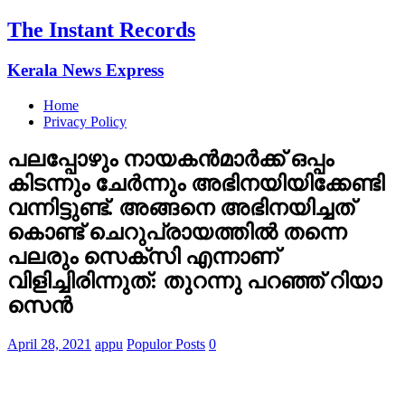
The Instant Records
Kerala News Express
Home
Privacy Policy
പലപ്പോഴും നായകൻമാർക്ക് ഒപ്പം
കിടന്നും ചേർന്നും അഭിനയിയിക്കേണ്ടി
വന്നിട്ടുണ്ട്. അങ്ങനെ അഭിനയിച്ചത്
കൊണ്ട് ചെറുപ്രായത്തിൽ തന്നെ
പലരും സെക്സി എന്നാണ്
വിളിച്ചിരിന്നുത്: തുറന്നു പറഞ്ഞ് റിയാ
സെൻ
April 28, 2021
appu
Populor Posts
0