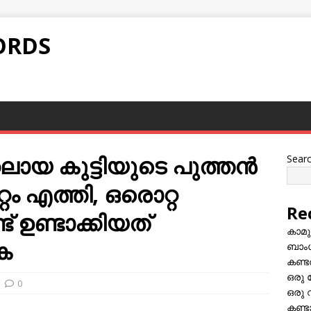
ORDS
റലായ കുട്ടിയുടെ പുത്തന്‍
Sear
റം എത്തി, ഒരൊറ്റ
Re
ട് ഉണ്ടാക്കിയത്
കാമു
ുക
ബാംഗ
കണ്ട
ഒരു 
0
ഒരു 
കണ്