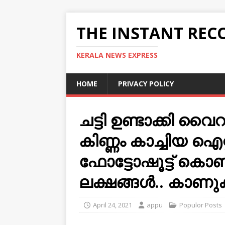
THE INSTANT REC
KERALA NEWS EXPRESS
HOME
PRIVACY POLICY
ചട്ടി ഉണ്ടാക്കി വൈ
കിണ്ണം കാച്ചിയ ഐറ്
ഫോട്ടോഷൂട്ട്‌ കൊണ്
ലക്ഷങ്ങള്‍.. കാണ
April 24, 2021
appu
Populor Posts