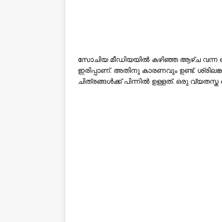
സോചിയ മീഡിയയില്‍ കഴിഞ്ഞ ആഴ്ച വന്ന ഒരു ഷ
ഇരിപ്പാണ്. അതിനു കാരണവും ഉണ്ട്. ശ്രില
ചിത്രങ്ങള്‍ക്ക് പിന്നില്‍ ഉള്ളത്. ഒരു വ്യതസ