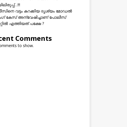
ലിരുപ്പ്…!!!
സിനെ വട്ടം കറക്കിയ ദൃശ്യം മോഡല്‍
സിംഗ് കേസ് അന്വേഷിച്ചാണ് പോലീസ്
റ്റിൽ എത്തിയത് പക്ഷേ ?
cent Comments
omments to show.