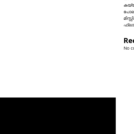
കയ്യി
പോലീ
മിസ്
ഫ്ലാ
Re
No c