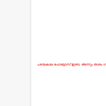
പഴയകാല ഫോട്ടോസ് ഇതാ, അന്നും താരം ഗ്ലാ