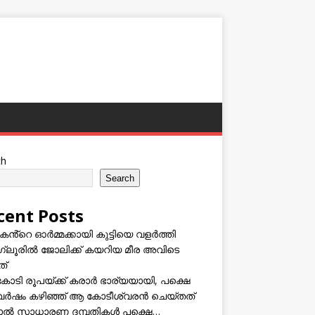
ch
Search
cent Posts
കൻ്റെ ഓർമ്മക്കായി കുട്ടിയെ വളർത്തി
്ലൂരിൽ ജോലിക്ക് കയറിയ മീര അവിടെ
ത്
കോടി രൂപയ്ക്ക് കരാർ ഭാര്യയായി, പക്ഷെ
വർഷം കഴിഞ്ഞ് ആ കോടീശ്വരൻ ചെയ്തത്
ടാൽ സാധാരണ ദമ്പതികൾ പക്ഷെ…