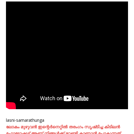
lasni-samarathunga
ലോകം മുഴുവന്‍ ഇന്റെര്‍നെറ്റില്‍ തരംഗം സൃഷ്‌ടിച്ച കിടിലന്‍
ഫോട്ടോഷൂട്ട്‌ ആണ് നിങ്ങള്‍ക്ക് വേണ്ടി കാണാന്‍ പോകുന്നത്..