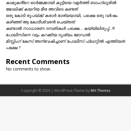
കാമുകൻ്റെ ഓർമ്മക്കായി കുട്ടിയെ വളർത്തി ബാംഗ്ലൂരിൽ
ജോലിക്ക് കയറിയ മീര അവിടെ കണ്ടത്
ഒരു കോടി രൂപയ്ക്ക് കരാർ ഭാര്യയായി, പക്ഷെ ഒരു വർഷം
കഴിഞ്ഞ് ആ കോടീശ്വരൻ ചെയ്തത്
കണ്ടാൽ സാധാരണ ദമ്പതികൾ പക്ഷെ… കയ്യിലിരുപ്പ്…!!!
പോലീസിനെ വട്ടം കറക്കിയ ദൃശ്യം മോഡല്‍
മിസ്സിംഗ് കേസ് അന്വേഷിച്ചാണ് പോലീസ് ഫ്ലാറ്റിൽ എത്തിയത്
പക്ഷേ ?
Recent Comments
No comments to show.
Copyright © 2026 | WordPress Theme by
MH Themes