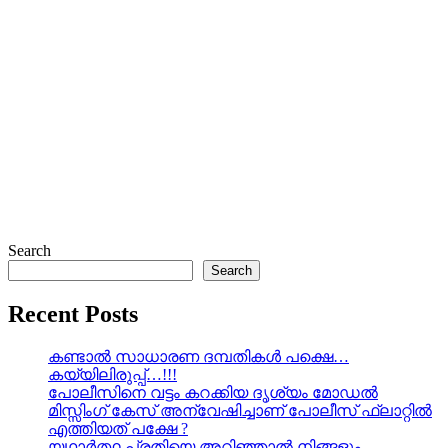
Search
Search
Recent Posts
കണ്ടാൽ സാധാരണ ദമ്പതികൾ പക്ഷെ…
കയ്യിലിരുപ്പ്…!!!
പോലീസിനെ വട്ടം കറക്കിയ ദൃശ്യം മോഡല്‍
മിസ്സിംഗ് കേസ് അന്വേഷിച്ചാണ് പോലീസ് ഫ്ലാറ്റിൽ
എത്തിയത് പക്ഷേ ?
യഥാർത്ഥ പ്രതിയെ അറിഞ്ഞാൽ നിങ്ങളും