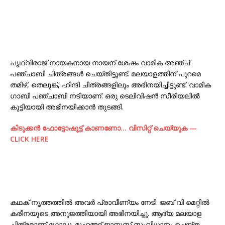
പൃഥ്വിരാജ് നായകനായ നായന് ശേഷം വാമിക അഞ്ച്
പഞ്ചാബി ചിത്രങ്ങൾ ചെയ്തിട്ടുണ്ട്. മലയാളത്തിന് പുറമെ
തമിഴ്, തെലുങ്ക്, ഹിന്ദി ചിത്രങ്ങളിലും അഭിനയിച്ചിട്ടുണ്ട്. വാമിക
ഗാബി പഞ്ചാബി നടിയാണ്. ഒരു ടെലിവിഷൻ സീരിയലിൽ
കുട്ടിയായി അഭിനയിക്കാൻ തുടങ്ങി.
കിടുക്കന്‍ ഫോട്ടോഷൂട്ട്‌ കാണണോ… വിസിറ്റ് ചെയ്യുക —
CLICK HERE
കഥക് നൃത്തത്തിൽ അവർ പ്രാവീണ്യം നേടി. ജബ് വി മെറ്റിൽ
കരീനയുടെ അനുജത്തിയായി അഭിനയിച്ചു. ആദ്യ മലയാള
ചിത്രമാണ് ഗോഡ. മുഹമ്മദ് ജാനുസ് സംവിധാനം ചെയ്ത