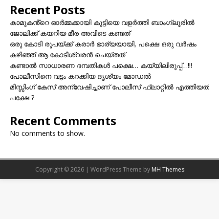
Recent Posts
കാമുകൻ്റെ ഓർമ്മക്കായി കുട്ടിയെ വളർത്തി ബാംഗ്ലൂരിൽ
ജോലിക്ക് കയറിയ മീര അവിടെ കണ്ടത്
ഒരു കോടി രൂപയ്ക്ക് കരാർ ഭാര്യയായി, പക്ഷെ ഒരു വർഷം
കഴിഞ്ഞ് ആ കോടീശ്വരൻ ചെയ്തത്
കണ്ടാൽ സാധാരണ ദമ്പതികൾ പക്ഷെ… കയ്യിലിരുപ്പ്…!!!
പോലീസിനെ വട്ടം കറക്കിയ ദൃശ്യം മോഡല്‍
മിസ്സിംഗ് കേസ് അന്വേഷിച്ചാണ് പോലീസ് ഫ്ലാറ്റിൽ എത്തിയത്
പക്ഷേ ?
Recent Comments
No comments to show.
Copyright © 2026 | WordPress Theme by
MH Themes