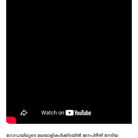
ഗോഡയിലൂടെ മലയാളികൾക്കിടയിൽ ജനപ്രീതി നേടിയ