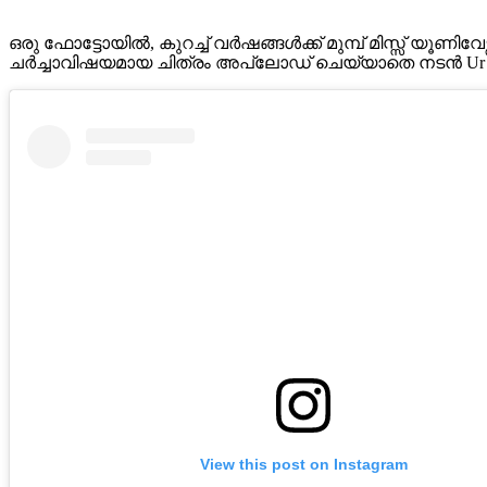
ഒരു ഫോട്ടോയിൽ, കുറച്ച് വർഷങ്ങൾക്ക് മുമ്പ് മിസ്സ് യൂണി
ചർച്ചാവിഷയമായ ചിത്രം അപ്‌ലോഡ് ചെയ്യാതെ നടൻ Ur ർവ
View this post on Instagram