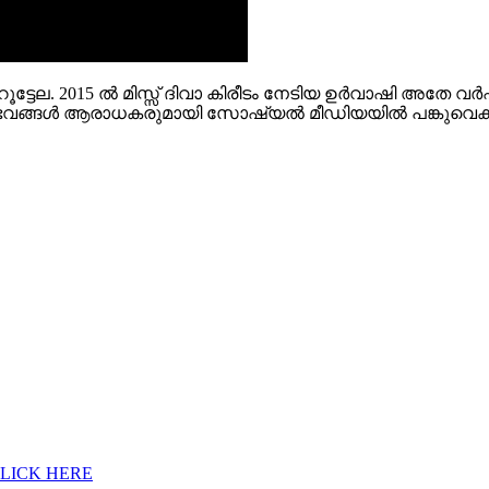
േല. 2015 ൽ മിസ്സ് ദിവാ കിരീടം നേടിയ ഉർവാഷി അതേ വർഷം ത
ഭവങ്ങൾ ആരാധകരുമായി സോഷ്യൽ മീഡിയയിൽ പങ്കുവെക്കു
CLICK HERE