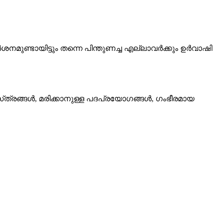
മുണ്ടായിട്ടും തന്നെ പിന്തുണച്ച എല്ലാവർക്കും ഉർവാഷി
്‌ത്രങ്ങൾ, മരിക്കാനുള്ള പദപ്രയോഗങ്ങൾ, ഗംഭീരമായ