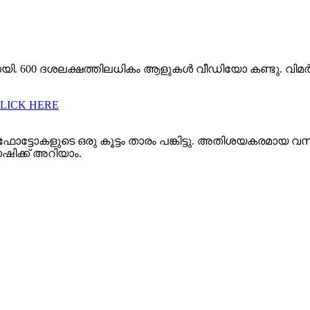
യി. 600 ദശലക്ഷത്തിലധികം ആളുകൾ വീഡിയോ കണ്ടു. വിമർശന
CLICK HERE
ട്ടോകളുടെ ഒരു കൂട്ടം താരം പങ്കിട്ടു. അതിശയകരമായ വസ
ാഷിക്ക് അറിയാം.