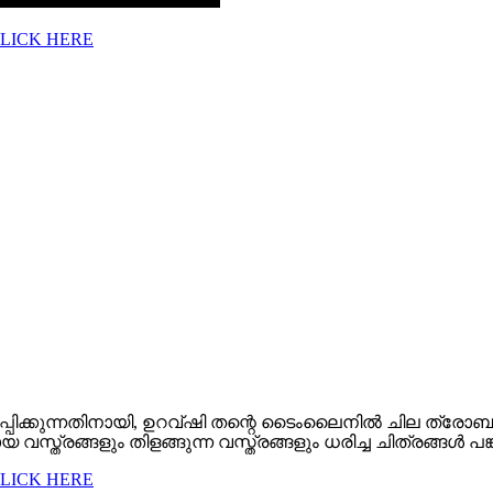
CLICK HERE
ക്കുന്നതിനായി, ഉറവ്ഷി തന്റെ ടൈംലൈനിൽ ചില ത്രോബാക്ക് 
്രങ്ങളും തിളങ്ങുന്ന വസ്ത്രങ്ങളും ധരിച്ച ചിത്രങ്ങൾ പങ്കിട
CLICK HERE