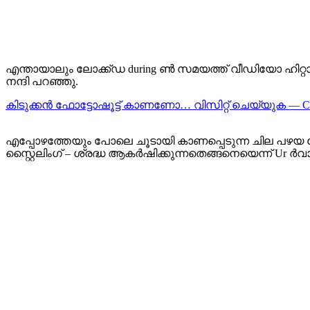
എന്തായാലും ലോക്ക്ഡ during ൺ സമയത്ത് വീഡിയോ ഹിറ്റാ
നന്ദി പറഞ്ഞു.
കിടുക്കന്‍ ഫോട്ടോഷൂട്ട്‌ കാണണോ… വിസിറ്റ് ചെയ്യുക — 
എപ്പോഴത്തേയും പോലെ ചൂടായി കാണപ്പെടുന്ന ചില പഴയ ഫോ
സ്റ്റൈലിംഗ് – ശ്രദ്ധ ആകർഷിക്കുന്നതെങ്ങനെയെന്ന് Ur ർ‌വ