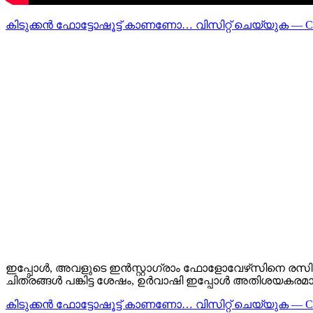
കിടുക്കന്‍ ഫോട്ടോഷൂട്ട്‌ കാണണോ… വിസിറ്റ് ചെയ്യുക — 
ഇപ്പോൾ, അവളുടെ ഇൻസ്റ്റാഗ്രാം ഫോളോവേഴ്‌സിനെ രസിപ്പി
ചിത്രങ്ങൾ പങ്കിട്ട ശേഷം, ഉർവാഷി ഇപ്പോൾ അതിശയകരമായ വസ്ത
കിടുക്കന്‍ ഫോട്ടോഷൂട്ട്‌ കാണണോ… വിസിറ്റ് ചെയ്യുക — 