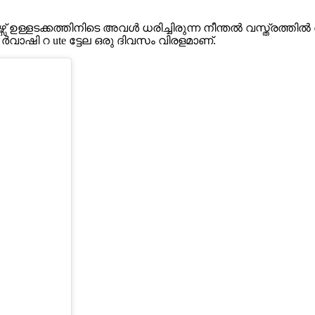
വേഴ്സ് ഉള്ളടക്കത്തിനിടെ അവൾ ധരിച്ചിരുന്ന നീന്തൽ വസ്ത്ര
ാഷി റ ute ട്ടേല ഒരു ദിവസം വിരളമാണ്.