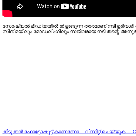
സോഷ്യൽ മീഡിയയിൽ തിളങ്ങുന്ന താരമാണ് നടി ഉര്‍വശി റൂട്ട
സിനിമയിലും മോഡലിംഗിലും സജീവമായ നടി തന്റെ അനു
കിടുക്കന്‍ ഫോട്ടോഷൂട്ട്‌ കാണണോ… വിസിറ്റ് ചെയ്യുക — 