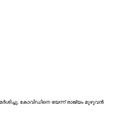
 വിമർശിച്ചു. കോവിഡിനെ ഭയന്ന് രാജ്യം മുഴുവൻ