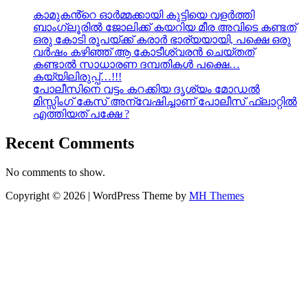
കാമുകൻ്റെ ഓർമ്മക്കായി കുട്ടിയെ വളർത്തി
ബാംഗ്ലൂരിൽ ജോലിക്ക് കയറിയ മീര അവിടെ കണ്ടത്
ഒരു കോടി രൂപയ്ക്ക് കരാർ ഭാര്യയായി, പക്ഷെ ഒരു
വർഷം കഴിഞ്ഞ് ആ കോടീശ്വരൻ ചെയ്തത്
കണ്ടാൽ സാധാരണ ദമ്പതികൾ പക്ഷെ…
കയ്യിലിരുപ്പ്…!!!
പോലീസിനെ വട്ടം കറക്കിയ ദൃശ്യം മോഡല്‍
മിസ്സിംഗ് കേസ് അന്വേഷിച്ചാണ് പോലീസ് ഫ്ലാറ്റിൽ
എത്തിയത് പക്ഷേ ?
Recent Comments
No comments to show.
Copyright © 2026 | WordPress Theme by
MH Themes