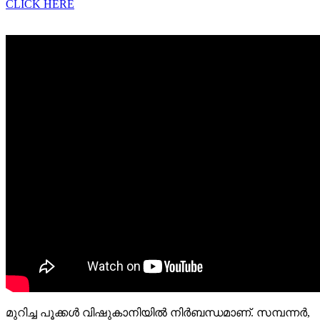
CLICK HERE
മുറിച്ച പൂക്കൾ വിഷുകാനിയിൽ നിർബന്ധമാണ്. സമ്പന്നർ,