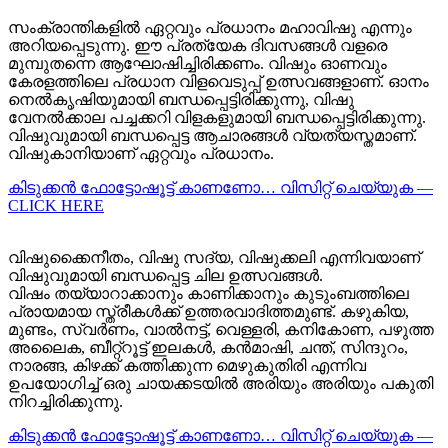
സംക്രാന്തികളിൽ ഏറ്റവും പ്രധാനം മഹാവിഷു എന്നും
അറിയപ്പെടുന്നു. ഈ പ്രത്യേക ദിവസങ്ങൾ വളരെ
മുമ്പുതന്നെ ആഘോഷിച്ചിരിക്കണം. വിഷും ഓണവും
കേരളത്തിലെ പ്രധാന വിളവെടുപ്പ് ഉത്സവങ്ങളാണ്. ഓനം
നെൽകൃഷിയുമായി ബന്ധപ്പെട്ടിരിക്കുന്നു, വിഷു
വേനൽക്കാല പച്ചക്കറി വിളകളുമായി ബന്ധപ്പെട്ടിരിക്കുന്നു.
വിഷുവുമായി ബന്ധപ്പെട്ട ആചാരങ്ങൾ വ്യത്യസ്തമാണ്.
വിഷുകാനിയാണ് ഏറ്റവും പ്രധാനം.
കിടുക്കന്‍ ഫോട്ടോഷൂട്ട്‌ കാണണോ… വിസിറ്റ് ചെയ്യുക —
CLICK HERE
വിഷുക്കൈനീതം, വിഷു സദ്യ, വിഷുക്കലി എന്നിവയാണ്
വിഷുവുമായി ബന്ധപ്പെട്ട ചില ഉത്സവങ്ങൾ.
വിഷം തയ്യാറാക്കാനും കാണിക്കാനും കുടുംബത്തിലെ
പ്രായമായ സ്ത്രീകൾക്ക് ഉത്തരവാദിത്തമുണ്ട്. കഴുകിയ,
മുണ്ടം, സ്വർണം, വാൽനട്ട്, വെള്ളരി, കനികോണ, പഴുത്ത
അലൈക, ബീറ്റ്റൂട്ട് ഇലകൾ, കൻമാഷി, ചന്ത്, സിന്ദുറം,
നാരങ്ങ, കിഴക്ക് കത്തിക്കുന്ന മെഴുകുതിരി എന്നിവ
ഉപയോഗിച്ച് ഒരു ചായക്കടയിൽ അരിയും അരിയും പകുതി
നിറച്ചിരിക്കുന്നു.
കിടുക്കന്‍ ഫോട്ടോഷൂട്ട്‌ കാണണോ… വിസിറ്റ് ചെയ്യുക —