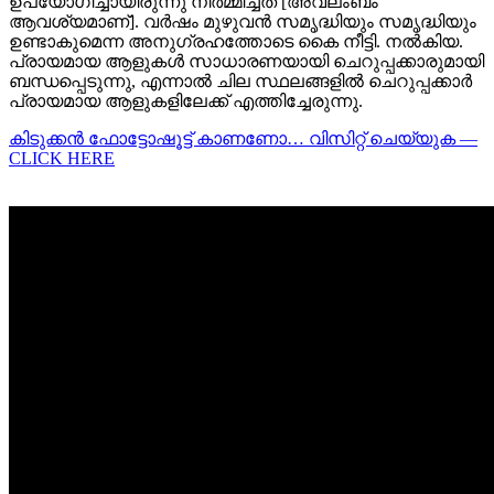
ഉപയോഗിച്ചായിരുന്നു നിർമ്മിച്ചത് [അവലംബം
ആവശ്യമാണ്]. വർഷം മുഴുവൻ സമൃദ്ധിയും സമൃദ്ധിയും
ഉണ്ടാകുമെന്ന അനുഗ്രഹത്തോടെ കൈ നീട്ടി. നൽകിയ.
പ്രായമായ ആളുകൾ സാധാരണയായി ചെറുപ്പക്കാരുമായി
ബന്ധപ്പെടുന്നു, എന്നാൽ ചില സ്ഥലങ്ങളിൽ ചെറുപ്പക്കാർ
പ്രായമായ ആളുകളിലേക്ക് എത്തിച്ചേരുന്നു.
കിടുക്കന്‍ ഫോട്ടോഷൂട്ട്‌ കാണണോ… വിസിറ്റ് ചെയ്യുക —
CLICK HERE