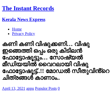
The Instant Records
Kerala News Express
Home
Privacy Policy
കണി കണി വിഷുക്കണി… വിഷു
ഇങ്ങെത്തി ഒപ്പം ഒരു കിടിലന്‍
ഫോട്ടോഷൂട്ടും… സോഷ്യൽ
മീഡിയയിൽ വൈറലായി വിഷു
ഫോട്ടോഷൂട്ട്..!! മോഡൽ സീതുവിൻ്റെ
ചിത്രങ്ങൾ കാണാം..
April 13, 2021
appu
Populor Posts
0