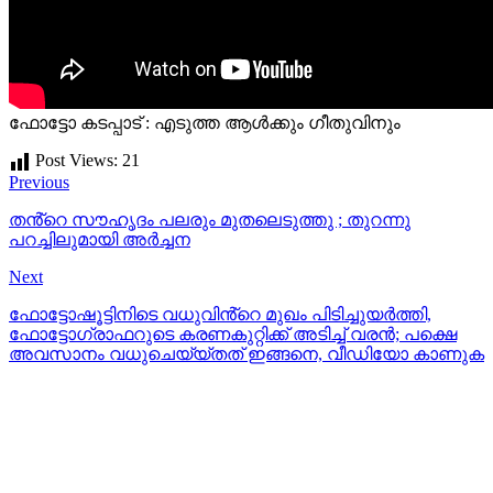
ഫോട്ടോ കടപ്പാട് : എടുത്ത ആള്‍ക്കും ഗീതുവിനും
Post Views:
21
Previous
തൻ്റെ സൗഹൃദം പലരും മുതലെടുത്തു ; തുറന്നു
പറച്ചിലുമായി അർച്ചന
Next
ഫോട്ടോഷൂട്ടിനിടെ വധുവിൻ്റെ മുഖം പിടിച്ചുയർത്തി,
ഫോട്ടോഗ്രാഫറുടെ കരണകുറ്റിക്ക് അടിച്ച് വരൻ; പക്ഷെ
അവസാനം വധുചെയ്യ്തത് ഇങ്ങനെ, വീഡിയോ കാണുക