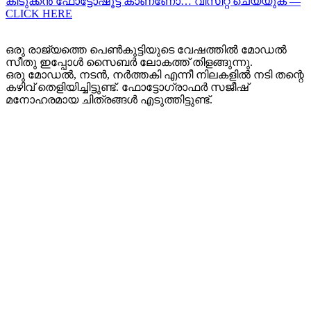
കിടുക്കന്‍ ഫോട്ടോഷൂട്ട്‌ കാണണോ… വിസിറ്റ് ചെയ്യുക —
CLICK HERE
ഒരു രാജ്യത്തെ പെൺകുട്ടിയുടെ വേഷത്തിൽ മോഡൽ
സീതു ഇപ്പോൾ സൈബർ ലോകത്ത് തിളങ്ങുന്നു.
ഒരു മോഡൽ, നടൻ, നർത്തകി എന്നീ നിലകളിൽ നടി തന്റെ
കഴിവ് തെളിയിച്ചിട്ടുണ്ട്. ഫോട്ടോഗ്രാഫർ സജീഷ്
മനോഹരമായ ചിത്രങ്ങൾ എടുത്തിട്ടുണ്ട്.