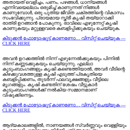
അതായത് വെളിച്ചം, പണം, പഴങ്ങൾ, ധാന്യങ്ങൾ
എന്നിവയെല്ലാം ഒരുമിച്ച് കാണുന്നത് നിങ്ങൾ
കാണുമ്പോൾ, ഒരു പുതിയ ജീവിത ചക്രത്തിന്റെ വികാസം
സംഭവിക്കുന്നു. പ്രായമായ സ്ത്രീ കൃഷി തയ്യാറാക്കി
രാത്രി ഉറങ്ങാൻ പോകുന്നു. രാവിലെ എഴുന്നേറ്റ് കൃഷി
കാണുകയും മറ്റുള്ളവരെ കബളിപ്പിക്കുകയും ചെയ്യുക.
കിടുക്കന്‍ ഫോട്ടോഷൂട്ട്‌ കാണണോ… വിസിറ്റ് ചെയ്യുക —
CLICK HERE
അവൻ ഉറക്കത്തിൽ നിന്ന് എഴുന്നേൽക്കുകയും പിന്നിൽ
നിന്ന് കണ്ണടക്കുകയും ചെയ്യുന്നു. എല്ലാ
കുടുംബാംഗങ്ങളും കൃഷി കണ്ടെത്തിയാൽ, അവർ വീടിന്റെ
കിഴക്കുവശത്തുള്ള കൃഷി എടുത്ത് പ്രകൃതിയെ
കബളിപ്പിക്കണം, തുടർന്ന് ഫലവൃക്ഷങ്ങളും വീട്ടിലെ
മൃഗങ്ങളും. കൃഷി കണ്ടതിന് ശേഷം വീട്ടുകാർ
കുടുംബാംഗങ്ങൾക്ക് നൽകിയ സമ്മാനമാണ്
വിഷുക്കിനെട്ടം.
കിടുക്കന്‍ ഫോട്ടോഷൂട്ട്‌ കാണണോ… വിസിറ്റ് ചെയ്യുക —
CLICK HERE
ആദ്യകാലങ്ങളിൽ, നാണയങ്ങൾ സ്വർണ്ണവും വെള്ളിയും