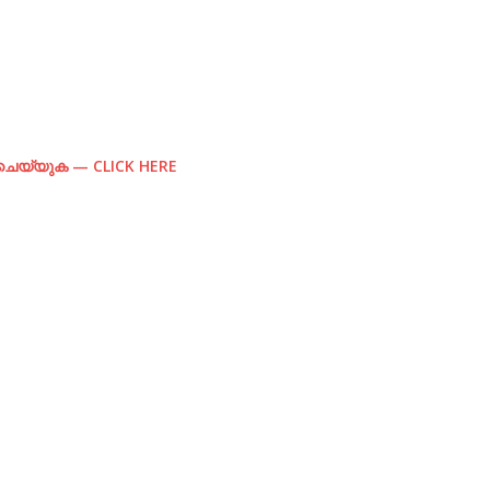
് ചെയ്യുക — CLICK HERE