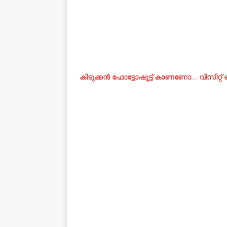
കിടുക്കന്‍ ഫോട്ടോഷൂട്ട്‌ കാണണോ… വിസിറ്റ