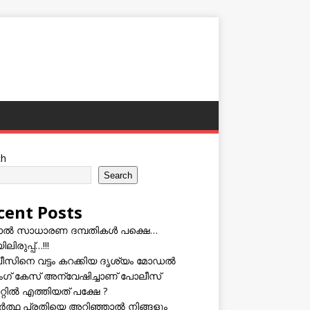
ch
Search
cent Posts
ടാൽ സാധാരണ ദമ്പതികൾ പക്ഷെ…
ലിരുപ്പ്…!!!
സിനെ വട്ടം കറക്കിയ ദൃശ്യം മോഡല്‍
സിംഗ് കേസ് അന്വേഷിച്ചാണ് പോലീസ്
റ്റിൽ എത്തിയത് പക്ഷേ ?
ത്ഥ പ്രതിയെ അറിഞ്ഞാൽ നിങ്ങളും