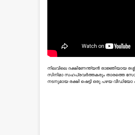
നിലവിലെ ദക്ഷിണേന്ത്യൻ രാജ്ഞിയായ രശ്മ
സിനിമാ സഹപ്രവർത്തകരും താരത്തെ സോ
നടനുമായ രക്ഷി ഷെട്ടി ഒരു പഴയ വീഡിയോ പങ്ക