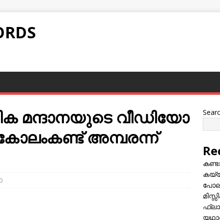
ORDS
ഷ്മിക മന്ദാനയുടെ വീഡിയോ
Sear
‍, കോലംകണ്ട് അമ്പരന്ന്
Re
കണ്
കയ്യി
0
പോലീ
മിസ്
ഫ്ലാ
യഥാർ