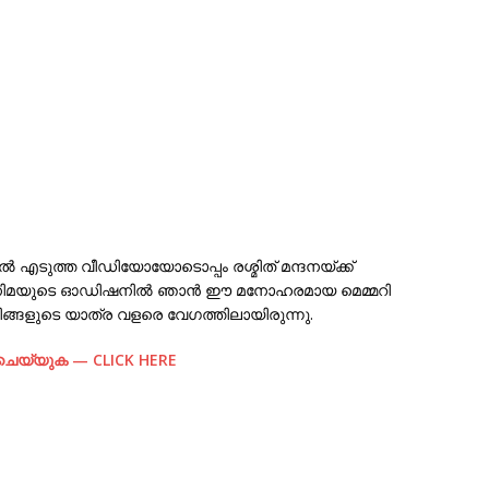
ിൽ എടുത്ത വീഡിയോയോടൊപ്പം രശ്മിത് മന്ദനയ്ക്ക്
ന സിനിമയുടെ ഓഡിഷനിൽ ഞാൻ ഈ മനോഹരമായ മെമ്മറി
 നിങ്ങളുടെ യാത്ര വളരെ വേഗത്തിലായിരുന്നു.
് ചെയ്യുക — CLICK HERE