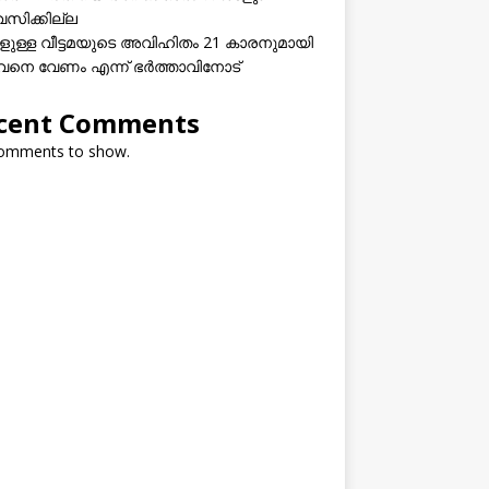
വസിക്കില്ല
കളുള്ള വീട്ടമയുടെ അവിഹിതം 21 കാരനുമായി
നെ വേണം എന്ന് ഭർത്താവിനോട്
cent Comments
omments to show.