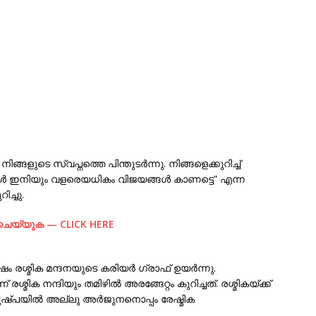
ങളുടെ സ്വപ്നത്തെ പിന്തുടർന്നു. നിങ്ങളെക്കുറിച്ച്
്ങൾ ഇനിയും വളരെയധികം വിജയങ്ങൾ കാണട്ടെ” എന്ന
ിച്ചു.
് ചെയ്യുക — CLICK HERE
ം രശ്മിക മന്ദനയുടെ കരിയർ ഗ്രാഫ് ഉയർന്നു.
്മിക നന്ദിയും തമിഴിൽ അരങ്ങേറ്റം കുറിച്ചത്. രശ്മികയ്ക്ക്
ചു. പുഷ്പയിൽ അല്ലു അർജുനനൊപ്പം രേഷ്മിക