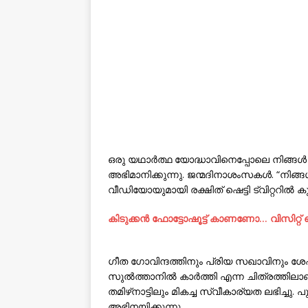
ഒരു യഥാർത്ഥ യോദ്ധാവിനെപ്പോലെ നിങ്ങൾ നിങ്
അഭിമാനിക്കുന്നു. ജന്മദിനാശംസകൾ. “നിങ
വീഡിയോയുമായി രക്ഷിത് ഷെട്ടി ട്വിറ്ററിൽ കുറ
കിടുക്കന്‍ ഫോട്ടോഷൂട്ട്‌ കാണണോ… വിസിറ്റ
ഗീത ഗോവിന്ദത്തിനും പ്രിയ സഖാവിനും ശേഷ
സുൽത്താനിൽ കാർത്തി എന്ന ചിത്രത്തിലാണ് രശ
തമിഴ്‌നാട്ടിലും മികച്ച സ്വീകാര്യത ലഭിച്
അഭിനയിക്കുന്നു.