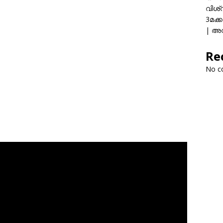
വിശ്
3മക്
| അവ
Re
No c