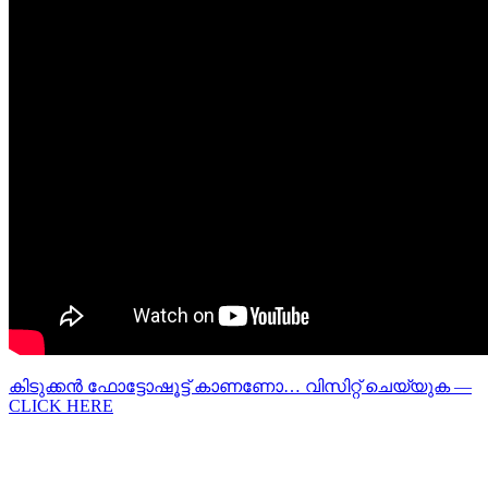
കിടുക്കന്‍ ഫോട്ടോഷൂട്ട്‌ കാണണോ… വിസിറ്റ് ചെയ്യുക —
CLICK HERE