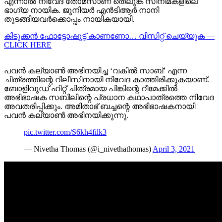
എന്നാൽ നിവേദ തോമസാണ് തെലുങ്ക് സിനിമകളിലെ
ഭാഗ്യ നായിക. ജൂനിയർ എൻ‌ടി‌ആർ നാനി
തുടങ്ങിയവർക്കൊപ്പം നായികയായി.
കിടുക്കന്‍ ഫോട്ടോഷൂട്ട്‌ കാണണോ… വിസിറ്റ് ചെയ്യുക —
CLICK HERE
പവൻ കല്യാൺ അഭിനയിച്ച ‘വകിൽ സാബ്’ എന്ന
ചിത്രത്തിന്റെ റിലീസിനായി നിവേദ കാത്തിരിക്കുകയാണ്.
ബോളിവുഡ് ഹിറ്റ് ചിത്രമായ പിങ്കിന്റെ റീമേക്കിൽ
അഭിഭാഷക സബിലിന്റെ പ്രധാന കഥാപാത്രത്തെ നിവേദ
അവതരിപ്പിക്കും. അമിതാഭ് ബച്ചന്റെ അഭിഭാഷകനായി
പവൻ കല്യാൺ അഭിനയിക്കുന്നു.
pic.twitter.com/S6kh4filk3
— Nivetha Thomas (@i_nivethathomas)
April 3, 2021