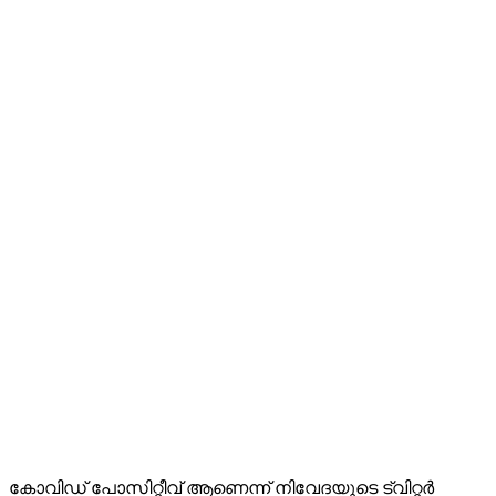
കോവിഡ് പോസിറ്റീവ് ആണെന്ന് നിവേദയുടെ ട്വിറ്റർ