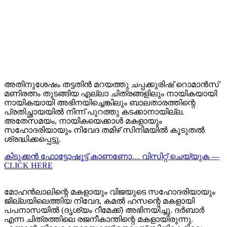
അതിനുശേഷം തട്ടതിൻ മറയത്തു ചപ്പക്കുരിഷ് റൊമാൻസ്
മണിരത്നം തുടങ്ങിയ എല്ലാ ചിത്രങ്ങളിലും നായികയായി
നായികയായി അഭിനയിച്ചെങ്കിലും ബാലതാരത്തിന്റെ
പ്രതിച്ഛായയിൽ നിന്ന് പുറത്തു കടക്കാനായില്ല.
അതേസമയം, നായികയെക്കാൾ മകളായും
സഹോദരിയായും നിവേദ തമിഴ് സിനിമയിൽ കൂടുതൽ
ശ്രദ്ധിക്കപ്പെട്ടു.
കിടുക്കന്‍ ഫോട്ടോഷൂട്ട്‌ കാണണോ… വിസിറ്റ് ചെയ്യുക —
CLICK HERE
മോഹൻലാലിന്റെ മകളായും വിജയുടെ സഹോദരിയായും
ജില്ലയിലെത്തിയ നിവേദ, കമൽ ഹസന്റെ മകളായി
പപനാസയിൽ (ദൃശ്യം റീമേക്ക്) അഭിനയിച്ചു. ദർബാർ
എന്ന ചിത്രത്തിലെ രജനീകാന്തിന്റെ മകളായിരുന്നു.