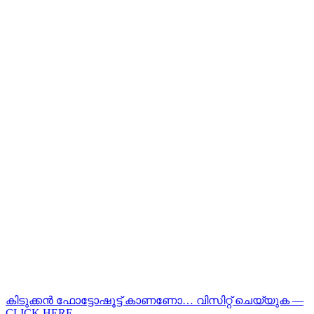
കിടുക്കന്‍ ഫോട്ടോഷൂട്ട്‌ കാണണോ… വിസിറ്റ് ചെയ്യുക —
CLICK HERE