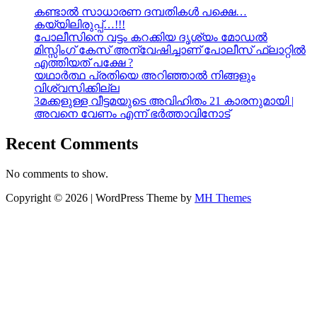
കണ്ടാൽ സാധാരണ ദമ്പതികൾ പക്ഷെ…
കയ്യിലിരുപ്പ്…!!!
പോലീസിനെ വട്ടം കറക്കിയ ദൃശ്യം മോഡല്‍
മിസ്സിംഗ് കേസ് അന്വേഷിച്ചാണ് പോലീസ് ഫ്ലാറ്റിൽ
എത്തിയത് പക്ഷേ ?
യഥാർത്ഥ പ്രതിയെ അറിഞ്ഞാൽ നിങ്ങളും
വിശ്വസിക്കില്ല
3മക്കളുള്ള വീട്ടമയുടെ അവിഹിതം 21 കാരനുമായി |
അവനെ വേണം എന്ന് ഭർത്താവിനോട്
Recent Comments
No comments to show.
Copyright © 2026 | WordPress Theme by
MH Themes