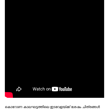
കൊറോണ കാലഘട്ടത്തിലെ ഇടവേളയ്ക്ക് ശേഷം ചിത്രങ്ങൾ