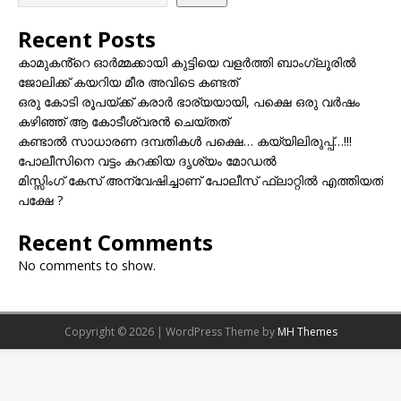
Recent Posts
കാമുകൻ്റെ ഓർമ്മക്കായി കുട്ടിയെ വളർത്തി ബാംഗ്ലൂരിൽ
ജോലിക്ക് കയറിയ മീര അവിടെ കണ്ടത്
ഒരു കോടി രൂപയ്ക്ക് കരാർ ഭാര്യയായി, പക്ഷെ ഒരു വർഷം
കഴിഞ്ഞ് ആ കോടീശ്വരൻ ചെയ്തത്
കണ്ടാൽ സാധാരണ ദമ്പതികൾ പക്ഷെ… കയ്യിലിരുപ്പ്…!!!
പോലീസിനെ വട്ടം കറക്കിയ ദൃശ്യം മോഡല്‍
മിസ്സിംഗ് കേസ് അന്വേഷിച്ചാണ് പോലീസ് ഫ്ലാറ്റിൽ എത്തിയത്
പക്ഷേ ?
Recent Comments
No comments to show.
Copyright © 2026 | WordPress Theme by
MH Themes