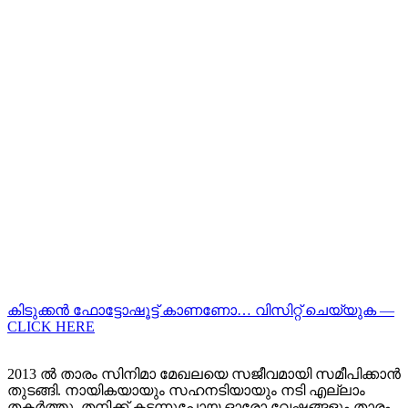
കിടുക്കന്‍ ഫോട്ടോഷൂട്ട്‌ കാണണോ… വിസിറ്റ് ചെയ്യുക —
CLICK HERE
2013 ൽ താരം സിനിമാ മേഖലയെ സജീവമായി സമീപിക്കാൻ
തുടങ്ങി. നായികയായും സഹനടിയായും നടി എല്ലാം
തകർത്തു. തനിക്ക് കടന്നുപോയ ഓരോ വേഷങ്ങളും താരം