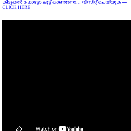
കിടുക്കന്‍ ഫോട്ടോഷൂട്ട്‌ കാണണോ… വിസിറ്റ് ചെയ്യുക —
CLICK HERE