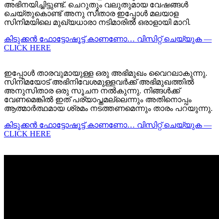
അഭിനയിച്ചിട്ടുണ്ട്. ചെറുതും വലുതുമായ വേഷങ്ങൾ
ചെയ്തുകൊണ്ട് അനു സീതാര ഇപ്പോൾ മലയാള
സിനിമയിലെ മുഖ്യധാരാ നടിമാരിൽ ഒരാളായി മാറി.
കിടുക്കന്‍ ഫോട്ടോഷൂട്ട്‌ കാണണോ… വിസിറ്റ് ചെയ്യുക —
CLICK HERE
ഇപ്പോൾ താരവുമായുള്ള ഒരു അഭിമുഖം വൈറലാകുന്നു.
സിനിമയോട് അഭിനിവേശമുള്ളവർക്ക് അഭിമുഖത്തിൽ
അനുസിതാര ഒരു സൂചന നൽകുന്നു. നിങ്ങൾക്ക്
വേണമെങ്കിൽ ഇത് പര്യാപ്തമല്ലെന്നും അതിനൊപ്പം
ആത്മാർത്ഥമായ ശ്രമം നടത്തണമെന്നും താരം പറയുന്നു.
കിടുക്കന്‍ ഫോട്ടോഷൂട്ട്‌ കാണണോ… വിസിറ്റ് ചെയ്യുക —
CLICK HERE