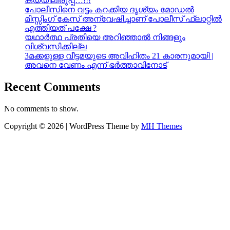
കയ്യിലിരുപ്പ്…!!!
പോലീസിനെ വട്ടം കറക്കിയ ദൃശ്യം മോഡല്‍
മിസ്സിംഗ് കേസ് അന്വേഷിച്ചാണ് പോലീസ് ഫ്ലാറ്റിൽ
എത്തിയത് പക്ഷേ ?
യഥാർത്ഥ പ്രതിയെ അറിഞ്ഞാൽ നിങ്ങളും
വിശ്വസിക്കില്ല
3മക്കളുള്ള വീട്ടമയുടെ അവിഹിതം 21 കാരനുമായി |
അവനെ വേണം എന്ന് ഭർത്താവിനോട്
Recent Comments
No comments to show.
Copyright © 2026 | WordPress Theme by
MH Themes