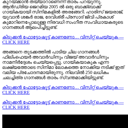
കുറയ്ക്കാൻ തയ്യാറാണെന്ന് താരം പറയുന്നു.
ആൻഡ്രിയ ജെറമിയ 2005 ൽ ഒരു ബാക്ക്ബാക്ക്
ഗായികയായി സിനിമകളിൽ അരങ്ങേറി. ഹാരിസ് ജയരാജ്,
യുവാൻ ശങ്കർ രാജ, ദേവിശ്രീ പ്രസാദ് ജിവി പ്രകാശ്
കുമാറിനെപ്പോലുള്ള നിരവധി സംഗീത സംവിധായകരുടെ
ഗാനങ്ങൾ ആലപിച്ചിട്ടുണ്ട്.
കിടുക്കന്‍ ഫോട്ടോഷൂട്ട്‌ കാണണോ… വിസിറ്റ് ചെയ്യുക —
CLICK HERE
അങ്ങനെ തുടക്കത്തിൽ പാടിയ ചില ഗാനങ്ങൾ
ഫിലിംഫെയർ അവാർഡിനും വിജയ് അവാർഡിനും
നാമനിർദ്ദേശം ചെയ്യപ്പെട്ടു. ഗായികയാകുക എന്ന
ലക്ഷ്യത്തോടെ സിനിമാ ലോകത്തെ നോക്കിയ നടിക്ക് ഇത്
വലിയ പ്രചോദനമായിരുന്നു. നിലവിൽ 250 ലധികം
ചലച്ചിത്ര ഗാനങ്ങൾ താരം സ്വന്തമാക്കിയിട്ടുണ്ട്.
കിടുക്കന്‍ ഫോട്ടോഷൂട്ട്‌ കാണണോ… വിസിറ്റ് ചെയ്യുക —
CLICK HERE
കിടുക്കന്‍ ഫോട്ടോഷൂട്ട്‌ കാണണോ… വിസിറ്റ് ചെയ്യുക —
CLICK HERE