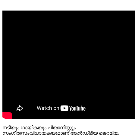
നടിയും ഗായികയും പിയാനിസ്റ്റും
സംഗീതസംവിധായകയുമാണ് ആൻഡ്രിയ ജെറമിയ.