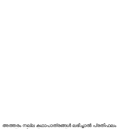
അത്തരം നല്ല കഥാപാത്രങ്ങൾ ലഭിച്ചാൽ പ്രതിഫലം