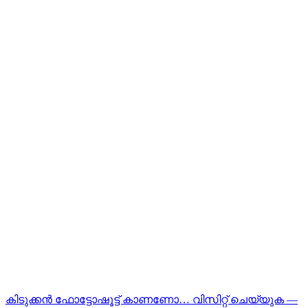
കിടുക്കന്‍ ഫോട്ടോഷൂട്ട്‌ കാണണോ… വിസിറ്റ് ചെയ്യുക —