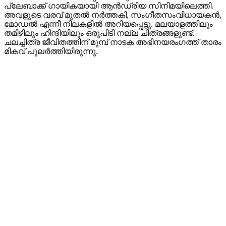
പ്ലേബാക്ക് ഗായികയായി ആൻഡ്രിയ സിനിമയിലെത്തി.
അവളുടെ വരവ് മുതൽ നർത്തകി, സംഗീതസംവിധായകൻ,
മോഡൽ എന്നീ നിലകളിൽ അറിയപ്പെട്ടു. മലയാളത്തിലും
തമിഴിലും ഹിന്ദിയിലും ഒരുപിടി നല്ല ചിത്രങ്ങളുണ്ട്.
ചലച്ചിത്ര ജീവിതത്തിന് മുമ്പ് നാടക അഭിനയരംഗത്ത് താരം
മികവ് പുലർത്തിയിരുന്നു.