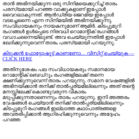
താൻ അഭിനയിക്കുന്ന ഒരു സിനിമയെക്കുറിച്ച് താരം
പരസ്യമായി പറഞ്ഞ വാക്കുകളാണ് ഇപ്പോൾ
വൈറലാകുന്നത്. ആൻഡ്രിയ ജെറമിയ ഇപ്പോൾ
വടച്ചെന്നൈ എന്ന സിനിമയിൽ അഭിനയിക്കുന്നു.
സംവിധായകനും നായകനുമാണ് ആമിർ. കിടപ്പുമുറി
രംഗങ്ങൾ ഉൾപ്പെടെ നിരവധി റൊമാന്റിക് രംഗങ്ങൾ
വഡാചന്നൈയിലുണ്ട്. അവ ചെയ്യുന്നതിൽ ഇപ്പോൾ
ഖേദിക്കുന്നുവെന്ന് താരം പരസ്യമായി പറയുന്നു.
കിടുക്കന്‍ ഫോട്ടോഷൂട്ട്‌ കാണണോ… വിസിറ്റ് ചെയ്യുക —
CLICK HERE
അതിനുശേഷം പല സംവിധായകരും സമാനമായ
റൊമാന്റിക് ബെഡ്‌റൂം രംഗങ്ങളിലേക്ക് തന്നെ
ക്ഷണിക്കുന്നുവെന്ന് താരം പറയുന്നു. സമാന വേഷങ്ങളിൽ
അഭിനയിക്കാൻ തനിക്ക് താൽപ്പര്യമില്ലെന്നും അത് തന്റെ
മനസ്സിലേക്ക് കൊണ്ടുവരുന്ന വികാരം
മടുപ്പിക്കുന്നതാണെന്നും താരം പറയുന്നു. ഇനി അത്തരം
വേഷങ്ങൾ ചെയ്യാൻ തനിക്ക് താൽപ്പര്യമില്ലെന്നും
കിടപ്പുമുറി രംഗങ്ങൾ ഇല്ലാത്ത കഥാപാത്രങ്ങളെ
അവതരിപ്പിക്കാൻ ആഗ്രഹിക്കുന്നുവെന്നും അദ്ദേഹം
പറഞ്ഞ