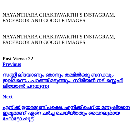
NAYANTHARA CHAKTAVARTHI’S INSTAGRAM,
FACEBOOK AND GOOGLE IMAGES
NAYANTHARA CHAKTAVARTHI’S INSTAGRAM,
FACEBOOK AND GOOGLE IMAGES
Post Views:
22
Previous
സണ്ണി ലിയോണും ഞാനും തമ്മില്‍ഒരു ബന്ധവും
ഇല്ലന്നെ…പറഞ്ഞ് മടുത്തു,.. സീരിയൽ നടി സ്റ്റെഫി
ലിയോൺ പറയുന്നു
Next
എനിക്ക് ഉയരമുണ്ട് പക്ഷെ. എനിക്ക് ചെറിയ മനുഷ്യനെ
ഇഷ്ടമാണ്. ഏറെ ചര്‍ച്ച ചെയ്യ്തതും വൈറലുമായ
ഫോട്ടോ ഷൂട്ട്