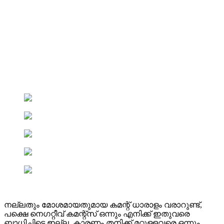
നല്ലതും മോശമായതുമായ കമന്റ് ധാരാളം വരാറുണ്ട്,
പക്ഷെ നെഗറ്റീവ് കമന്റ്സ് ഒന്നും എനിക്ക് ഇതുവരെ
ബാധിച്ചിട്ടെ ഇല്ല. കാരണം തനിക്ക് മറ്റുള്ളവരെ ഒന്നും