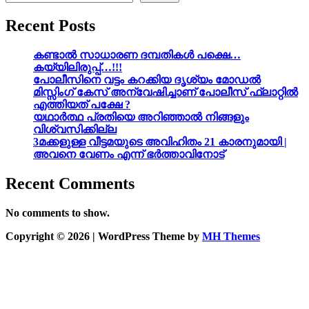
Recent Posts
കണ്ടാൽ സാധാരണ ദമ്പതികൾ പക്ഷെ…
കയ്യിലിരുപ്പ്…!!!
പോലീസിനെ വട്ടം കറക്കിയ ദൃശ്യം മോഡല്‍
മിസ്സിംഗ് കേസ് അന്വേഷിച്ചാണ് പോലീസ് ഫ്ലാറ്റിൽ
എത്തിയത് പക്ഷേ ?
യഥാർത്ഥ പ്രതിയെ അറിഞ്ഞാൽ നിങ്ങളും
വിശ്വസിക്കില്ല
3മക്കളുള്ള വീട്ടമയുടെ അവിഹിതം 21 കാരനുമായി |
അവനെ വേണം എന്ന് ഭർത്താവിനോട്
Recent Comments
No comments to show.
Copyright © 2026 | WordPress Theme by
MH Themes