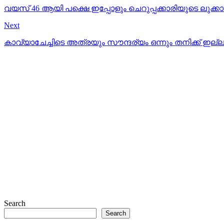
വയസ് 46 ആയി പക്ഷെ ഇപ്പോളും ചെറുപ്പക്കാരിയുടെ ലുക്കാണ
Next
കാവ്യാചേച്ചിടെ അത്രയും സൗന്ദര്യം ഒന്നും തനിക്ക് ഇല്ല
Search
Search