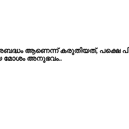
 അബദ്ധം ആണെന്ന് കരുതിയത്, പക്ഷെ പിന്ന
ലിയ മോശം അനുഭവം..