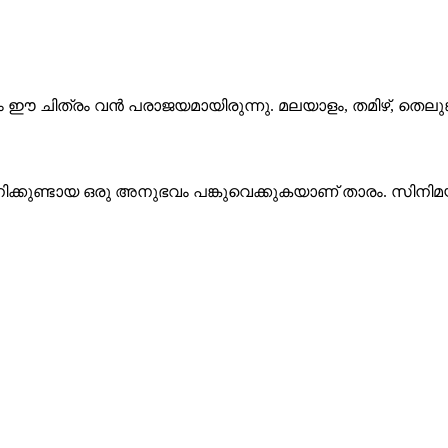
ം ഈ ചിത്രം വൻ പരാജയമായിരുന്നു. മലയാളം, തമിഴ്, തെലുങ
ിക്കുണ്ടായ ഒരു അനുഭവം പങ്കുവെക്കുകയാണ് താരം. സിനിമ