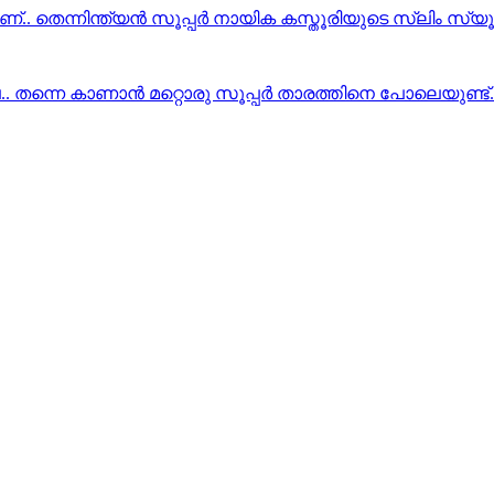
്.. തെന്നിന്ത്യൻ സൂപ്പർ നായിക കസ്തൂരിയുടെ സ്ലിം സ്യൂട
.. തന്നെ കാണാന്‍ മറ്റൊരു സൂപ്പര്‍ താരത്തിനെ പോലെയുണ്ട