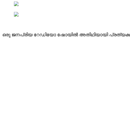
ഒരു ജനപ്രിയ റേഡിയോ ഷോയിൽ അതിഥിയായി പ്രത്യക്ഷപ്പെ