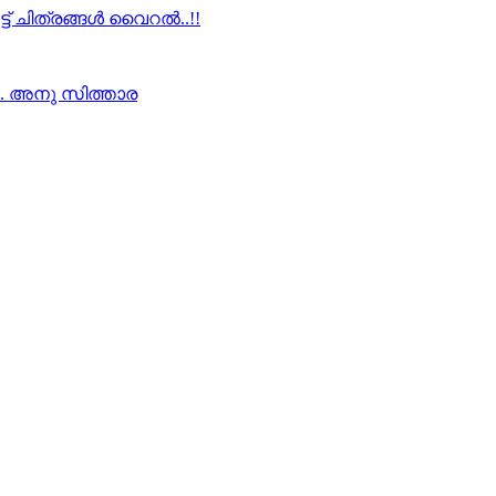
്ട് ചിത്രങ്ങൾ വൈറൽ..!!
്.. അനു സിത്താര