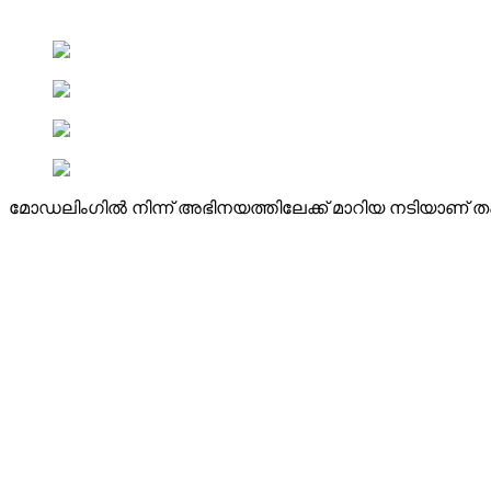
മോഡലിംഗിൽ നിന്ന് അഭിനയത്തിലേക്ക് മാറിയ നടിയാണ് തപ്‌സ