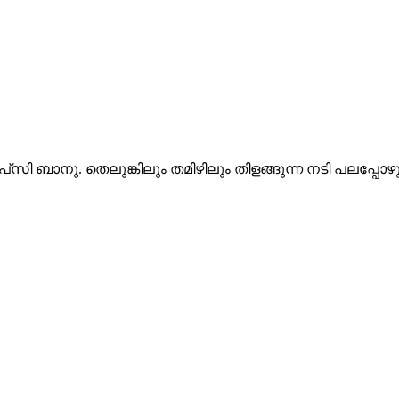
ി ബാനു. തെലുങ്കിലും തമിഴിലും തിളങ്ങുന്ന നടി പലപ്പോഴും