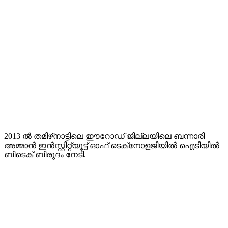
2013 ൽ തമിഴ്‌നാട്ടിലെ ഈറോഡ് ജില്ലയിലെ ബന്നാരി
അമ്മാൻ ഇൻസ്റ്റിറ്റ്യൂട്ട് ഓഫ് ടെക്‌നോളജിയിൽ ഐടിയിൽ
ബിടെക് ബിരുദം നേടി.