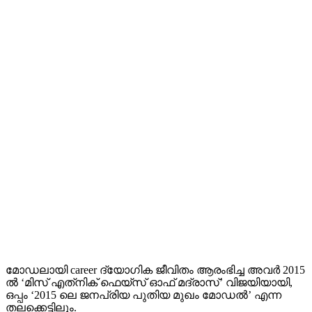
മോഡലായി career ദ്യോഗിക ജീവിതം ആരംഭിച്ച അവർ 2015
ൽ ‘മിസ് എത്‌നിക് ഫെയ്‌സ് ഓഫ് മദ്രാസ്’ വിജയിയായി,
ഒപ്പം ‘2015 ലെ ജനപ്രിയ പുതിയ മുഖം മോഡൽ’ എന്ന
തലക്കെട്ടിലും.