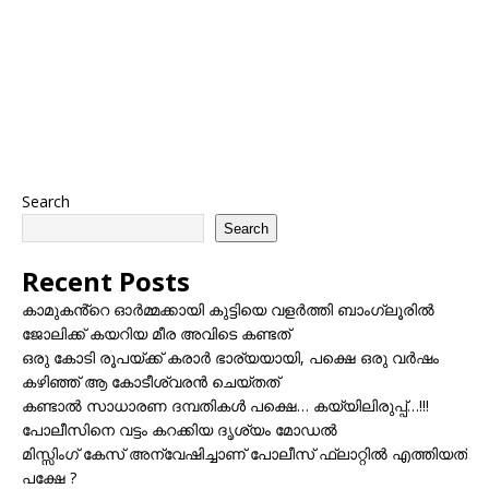
Search
Search
Recent Posts
കാമുകൻ്റെ ഓർമ്മക്കായി കുട്ടിയെ വളർത്തി ബാംഗ്ലൂരിൽ
ജോലിക്ക് കയറിയ മീര അവിടെ കണ്ടത്
ഒരു കോടി രൂപയ്ക്ക് കരാർ ഭാര്യയായി, പക്ഷെ ഒരു വർഷം
കഴിഞ്ഞ് ആ കോടീശ്വരൻ ചെയ്തത്
കണ്ടാൽ സാധാരണ ദമ്പതികൾ പക്ഷെ… കയ്യിലിരുപ്പ്…!!!
പോലീസിനെ വട്ടം കറക്കിയ ദൃശ്യം മോഡല്‍
മിസ്സിംഗ് കേസ് അന്വേഷിച്ചാണ് പോലീസ് ഫ്ലാറ്റിൽ എത്തിയത്
പക്ഷേ ?