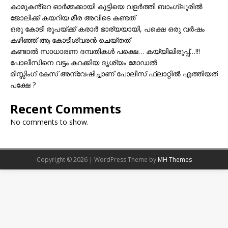
കാമുകൻ്റെ ഓർമ്മക്കായി കുട്ടിയെ വളർത്തി ബാംഗ്ലൂരിൽ
ജോലിക്ക് കയറിയ മീര അവിടെ കണ്ടത്
ഒരു കോടി രൂപയ്ക്ക് കരാർ ഭാര്യയായി, പക്ഷെ ഒരു വർഷം
കഴിഞ്ഞ് ആ കോടീശ്വരൻ ചെയ്തത്
കണ്ടാൽ സാധാരണ ദമ്പതികൾ പക്ഷെ… കയ്യിലിരുപ്പ്…!!!
പോലീസിനെ വട്ടം കറക്കിയ ദൃശ്യം മോഡല്‍
മിസ്സിംഗ് കേസ് അന്വേഷിച്ചാണ് പോലീസ് ഫ്ലാറ്റിൽ എത്തിയത്
പക്ഷേ ?
Recent Comments
No comments to show.
Copyright © 2026 | WordPress Theme by
MH Themes