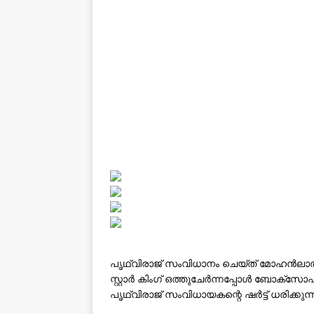
പൃഥ്വിരാജ് സംവിധാനം ചെയ്ത് മോഹൻലാൽ 
സ്റ്റാർ കിംഗ് ഒത്തുചേർന്നപ്പോൾ ബോക്‌
പൃഥ്വിരാജ് സംവിധായകന്റെ ഷർട്ട് ധരിക