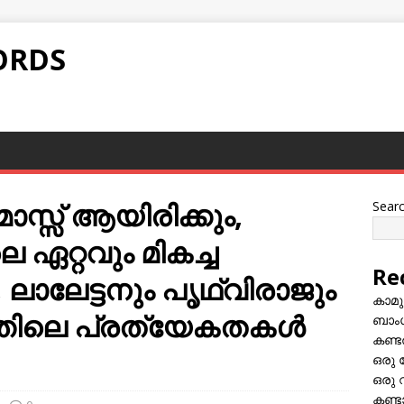
ORDS
ാസ്സ് ആയിരിക്കും,
Sear
െ ഏറ്റവും മികച്ച
Re
ലാലേട്ടനും പൃഥ്വിരാജും
കാമു
രത്തിലെ പ്രത്യേകതകള്‍
ബാംഗ
കണ്ട
ഒരു 
ഒരു 
കണ്