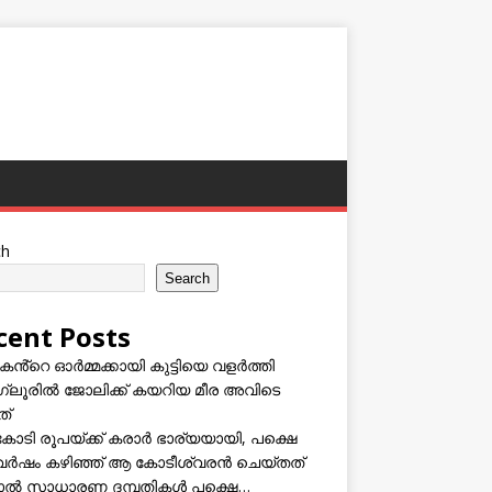
ch
Search
cent Posts
കൻ്റെ ഓർമ്മക്കായി കുട്ടിയെ വളർത്തി
്ലൂരിൽ ജോലിക്ക് കയറിയ മീര അവിടെ
ത്
കോടി രൂപയ്ക്ക് കരാർ ഭാര്യയായി, പക്ഷെ
വർഷം കഴിഞ്ഞ് ആ കോടീശ്വരൻ ചെയ്തത്
ടാൽ സാധാരണ ദമ്പതികൾ പക്ഷെ…