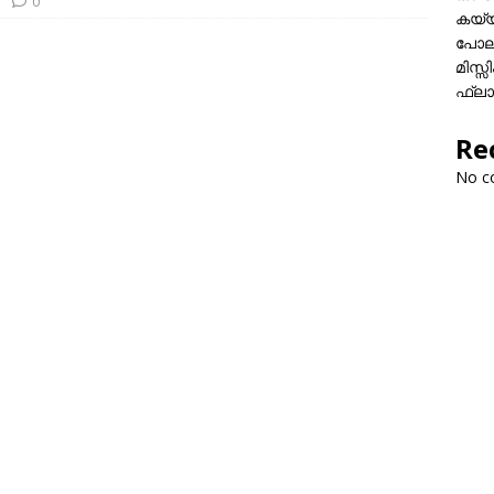
0
കയ്യി
പോലീ
മിസ്
ഫ്ലാ
Re
No c