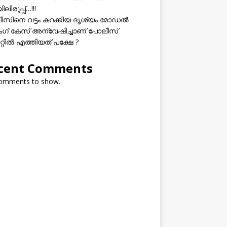
ലിരുപ്പ്…!!!
സിനെ വട്ടം കറക്കിയ ദൃശ്യം മോഡല്‍
സിംഗ് കേസ് അന്വേഷിച്ചാണ് പോലീസ്
റ്റിൽ എത്തിയത് പക്ഷേ ?
cent Comments
omments to show.