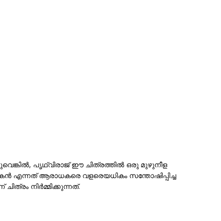
വെങ്കിൽ, പൃഥ്വിരാജ് ഈ ചിത്രത്തിൽ ഒരു മുഴുനീള
യകൻ എന്നത് ആരാധകരെ വളരെയധികം സന്തോഷിപ്പിച്ച
ത്രം നിർമ്മിക്കുന്നത്.