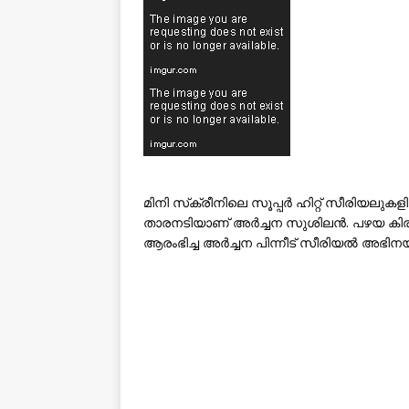
മിനി സ്‌ക്രീനിലെ സൂപ്പർ ഹിറ്റ് സീരിയലുക
താരനടിയാണ് അർച്ചന സുശിലൻ. പഴയ കിര
ആരംഭിച്ച അർച്ചന പിന്നീട് സീരിയൽ അഭിനയത്