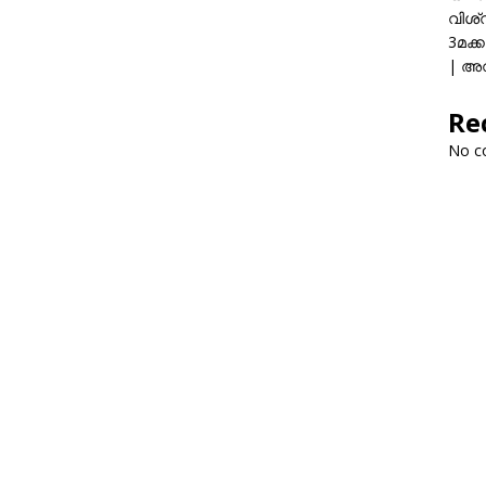
വിശ്
3മക്
| അവ
Re
No c