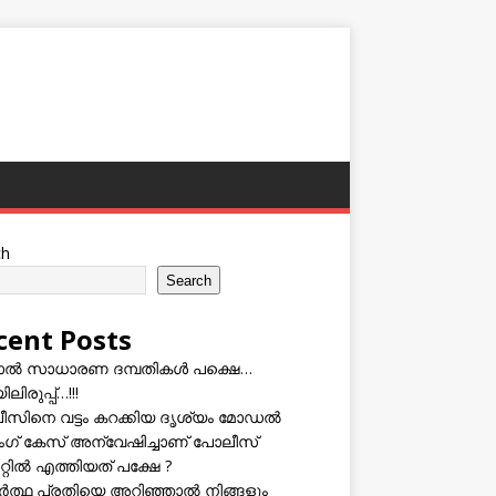
ch
Search
cent Posts
ടാൽ സാധാരണ ദമ്പതികൾ പക്ഷെ…
ലിരുപ്പ്…!!!
സിനെ വട്ടം കറക്കിയ ദൃശ്യം മോഡല്‍
സിംഗ് കേസ് അന്വേഷിച്ചാണ് പോലീസ്
റ്റിൽ എത്തിയത് പക്ഷേ ?
ത്ഥ പ്രതിയെ അറിഞ്ഞാൽ നിങ്ങളും