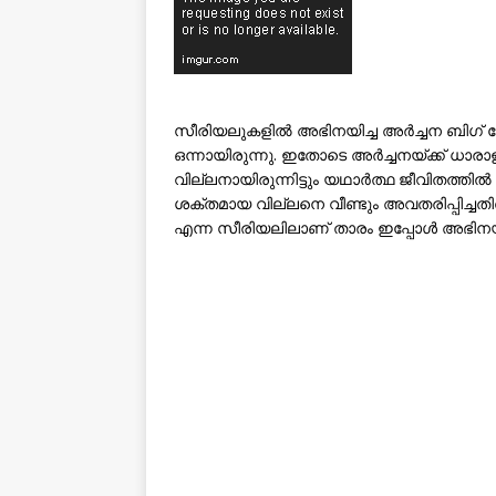
സീരിയലുകളിൽ അഭിനയിച്ച അർച്ചന ബിഗ് ബ
ഒന്നായിരുന്നു. ഇതോടെ അർച്ചനയ്ക്ക് ധാ
വില്ലനായിരുന്നിട്ടും യഥാർത്ഥ ജീവിതത്ത
ശക്തമായ വില്ലനെ വീണ്ടും അവതരിപ്പിച്ചത
എന്ന സീരിയലിലാണ് താരം ഇപ്പോൾ അഭിനയിക