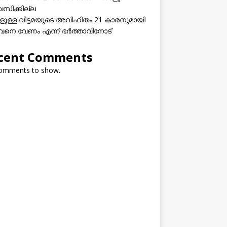
വസിക്കില്ല
കളുള്ള വീട്ടമയുടെ അവിഹിതം 21 കാരനുമായി
നെ വേണം എന്ന് ഭർത്താവിനോട്
cent Comments
omments to show.