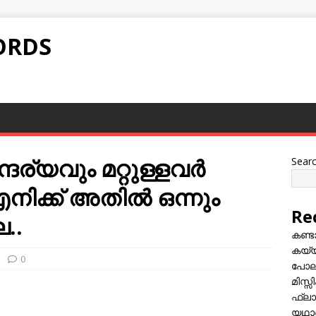
ORDS
ര്യവും മറ്റുള്ളവര്‍
Sear
നിക്ക് അതില്‍ ഒന്നും
Re
ല..
കണ്
കയ്യി
0
പോലീ
മിസ്
ഫ്ലാ
യഥാർ