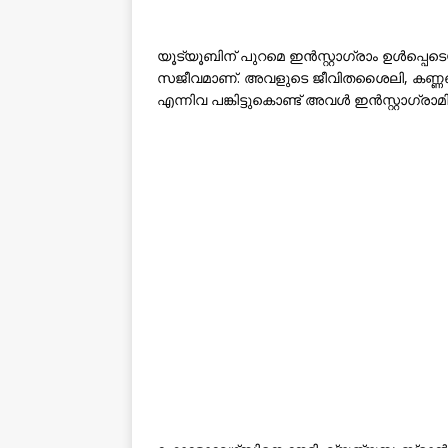
യൂട്യൂബിന് പുറമെ ഇൻസ്റ്റാഗ്രാം ഉൾപ്പെ
സജീവമാണ്. അവളുടെ ജീവിതശൈലി, കണ്ണഞ്
എന്നിവ പങ്കിട്ടുകൊണ്ട് അവൾ ഇൻസ്റ്റാഗ്രാമ