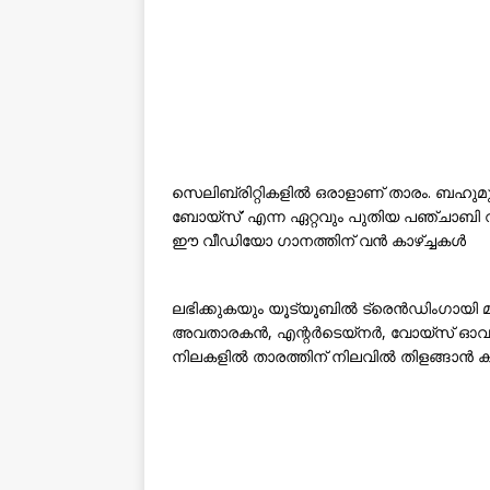
സെലിബ്രിറ്റികളിൽ ഒരാളാണ് താരം. ബഹുമ
ബോയ്‌സ്’ എന്ന ഏറ്റവും പുതിയ പഞ്ചാബി
ഈ വീഡിയോ ഗാനത്തിന് വൻ കാഴ്ച്ചകൾ
ലഭിക്കുകയും യൂട്യൂബിൽ ട്രെൻഡിംഗായി 
അവതാരകൻ, എന്റർടെയ്‌നർ, വോയ്‌സ് ഓവർ ആർ
നിലകളിൽ താരത്തിന് നിലവിൽ തിളങ്ങാൻ ക