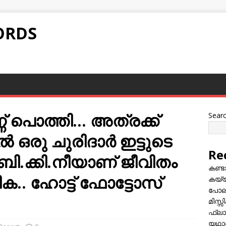
ORDS
് പൊത്തി… അത്രക്ക്
Sear
 ഒരു ചുരിദാര്‍ ഇട്ടുടെ
Re
ബി.ക്കി.നീയാണ് ജീവിതം
കണ്
ക.. ഹോട്ട് ഫോട്ടോസ്
കയ്യി
പോലീ
മിസ്
ഫ്ലാ
യഥാർ