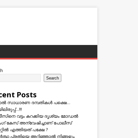
ch
Search
cent Posts
ടാൽ സാധാരണ ദമ്പതികൾ പക്ഷെ…
ലിരുപ്പ്…!!!
സിനെ വട്ടം കറക്കിയ ദൃശ്യം മോഡല്‍
സിംഗ് കേസ് അന്വേഷിച്ചാണ് പോലീസ്
റ്റിൽ എത്തിയത് പക്ഷേ ?
ത്ഥ പ്രതിയെ അറിഞ്ഞാൽ നിങ്ങളും