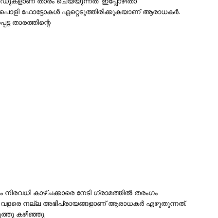
ഡുകളാണ് താരം ചെയ്യുന്നത്. ഇപ്പോഴിതാ
 അടിപൊളി ഫോട്ടോകൾ ഏറ്റെടുത്തിരിക്കുകയാണ് ആരാധകർ.
്ട താരത്തിന്റെ
കകം നിരവധി കാഴ്ചക്കാരെ നേടി ഗ്രാമത്തിൽ തരംഗം
താഴെ വളരെ നല്ല അഭിപ്രായങ്ങളാണ് ആരാധകർ എഴുതുന്നത്.
്തു കഴിഞ്ഞു.