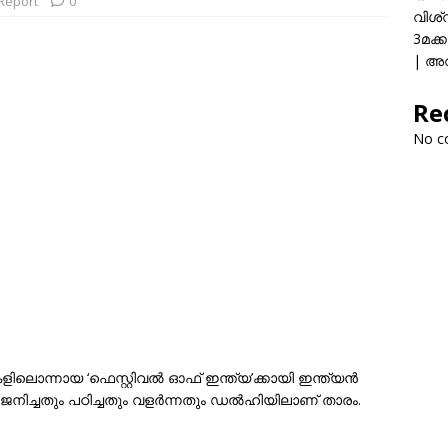
 Report
0
വിശ്
3മക്
| അവ
Re
No c
ലൊന്നായ ‘ഫെസ്റ്റിവൽ ഓഫ് ഇന്ത്യ’ക്കായി ഇന്ത്യൻ
നിച്ചതും പഠിച്ചതും വളർന്നതും ഡൽഹിയിലാണ് താരം.