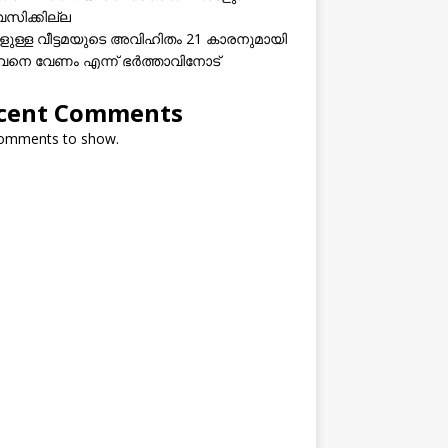
വസിക്കില്ല
കളുള്ള വീട്ടമയുടെ അവിഹിതം 21 കാരനുമായി
നെ വേണം എന്ന് ഭർത്താവിനോട്
cent Comments
omments to show.