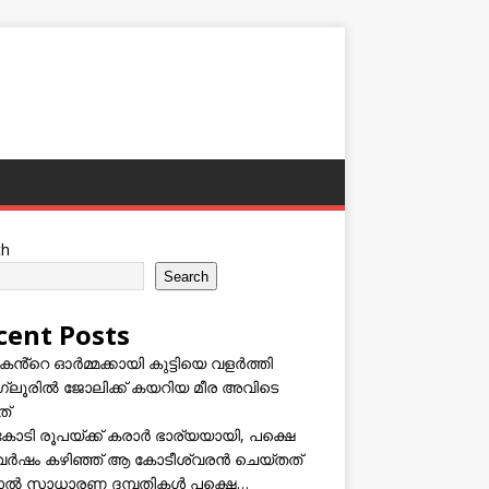
ch
Search
cent Posts
കൻ്റെ ഓർമ്മക്കായി കുട്ടിയെ വളർത്തി
്ലൂരിൽ ജോലിക്ക് കയറിയ മീര അവിടെ
ത്
കോടി രൂപയ്ക്ക് കരാർ ഭാര്യയായി, പക്ഷെ
വർഷം കഴിഞ്ഞ് ആ കോടീശ്വരൻ ചെയ്തത്
ടാൽ സാധാരണ ദമ്പതികൾ പക്ഷെ…