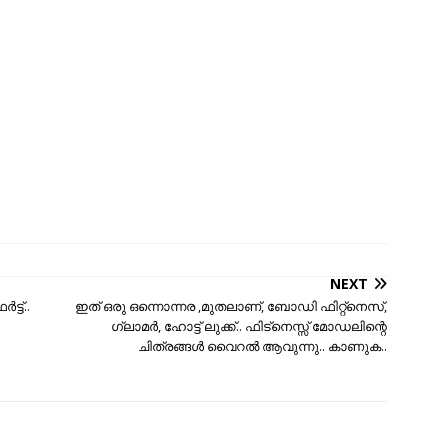
NEXT
്ട്..
ഇത് ഒരു ഒന്നൊന്നര ,മുതലാണ്‌, ബോഡി ഫിറ്റ്‌നെസ്,
ഗ്ലാമര്‍, ഹോട്ട് ലുക്ക്.. ഫിട്നെസ്സ് മോഡലിന്റെ
ചിത്രങ്ങള്‍ വൈറല്‍ ആവുന്നു.. കാണുക..