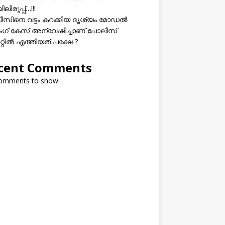
ലിരുപ്പ്…!!!
സിനെ വട്ടം കറക്കിയ ദൃശ്യം മോഡല്‍
സിംഗ് കേസ് അന്വേഷിച്ചാണ് പോലീസ്
റ്റിൽ എത്തിയത് പക്ഷേ ?
cent Comments
omments to show.