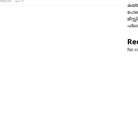
 Report
0
കയ്യി
പോലീ
മിസ്
ഫ്ലാ
Re
No c