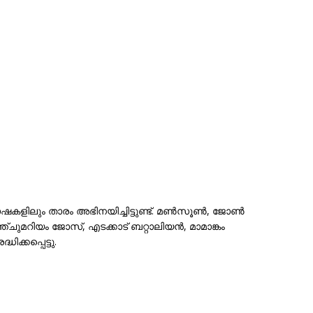
ഭാഷകളിലും താരം അഭിനയിച്ചിട്ടുണ്ട്. മൺസൂൺ, ജോൺ
്ചുമറിയം ജോസ്, എടക്കാട് ബറ്റാലിയൻ, മാമാങ്കം
്കപ്പെട്ടു.