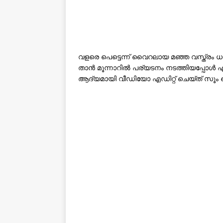
വളരെ പെട്ടെന്ന് വൈറലായ മഞ്ഞ വസ്ത്രം ധര
താൻ മൂന്നാറിൽ പര്യടനം നടത്തിയപ്പോൾ 
ആദ്യമായി വീഡിയോ എഡിറ്റ് ചെയ്ത് സൂം 