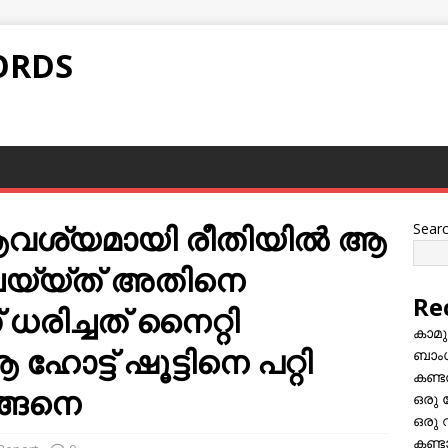
ORDS
 ആവശ്യമായി രീതിയില്‍ ആ
Sear
െയ്യ്ത് അതിനെ
Re
ന് ധരിച്ചത് നൈറ്റി
കാമു
ഹോട്ട് ഷൂട്ടിനെ പറ്റി
ബാംഗ
കണ്ട
ങ്ങനെ
ഒരു 
ഒരു 
കണ്