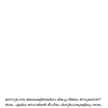
കടന്നുപോയ മേഖലകളിലെല്ലാം മികച്ച വിജയം നേടുകയാണ്
താരം. എല്ലാ സോഷ്യൽ മീഡിയ പ്ലാറ്റ്‌ഫോമുകളിലും താരം