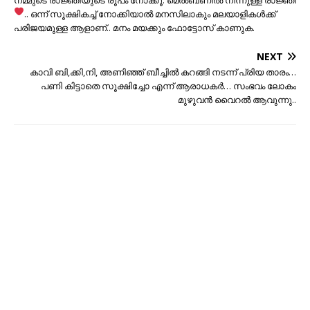
നമ്മുടെ രാജ്ഞിയുടെ രൂപം നോക്കൂ. മെൽബണിൽ നിന്നുള്ള രാജ്ഞി
.. ഒന്ന് സൂക്ഷികച്ച് നോക്കിയാല്‍ മനസിലാകും മലയാളികള്‍ക്ക്
പരിജയമുള്ള ആളാണ്‌.. മനം മയക്കും ഫോട്ടോസ് കാണുക.
NEXT
കാവി ബി,ക്കി,നി, അണിഞ്ഞ് ബീച്ചില്‍ കറങ്ങി നടന്ന് പ്രിയ താരം…
പണി കിട്ടാതെ സൂക്ഷിച്ചോ എന്ന് ആരാധകര്‍… സംഭവം ലോകം
മുഴുവന്‍ വൈറല്‍ ആവുന്നു..