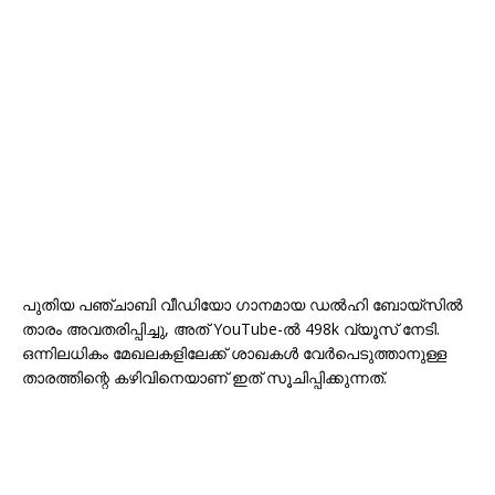
പുതിയ പഞ്ചാബി വീഡിയോ ഗാനമായ ഡൽഹി ബോയ്‌സിൽ
താരം അവതരിപ്പിച്ചു, അത് YouTube-ൽ 498k വ്യൂസ് നേടി.
ഒന്നിലധികം മേഖലകളിലേക്ക് ശാഖകൾ വേർപെടുത്താനുള്ള
താരത്തിന്റെ കഴിവിനെയാണ് ഇത് സൂചിപ്പിക്കുന്നത്.