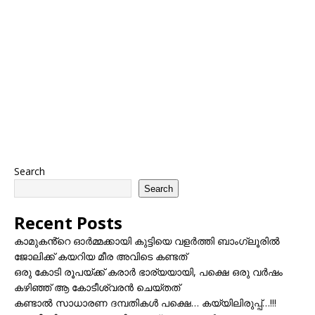
Search
Search
Recent Posts
കാമുകൻ്റെ ഓർമ്മക്കായി കുട്ടിയെ വളർത്തി ബാംഗ്ലൂരിൽ
ജോലിക്ക് കയറിയ മീര അവിടെ കണ്ടത്
ഒരു കോടി രൂപയ്ക്ക് കരാർ ഭാര്യയായി, പക്ഷെ ഒരു വർഷം
കഴിഞ്ഞ് ആ കോടീശ്വരൻ ചെയ്തത്
കണ്ടാൽ സാധാരണ ദമ്പതികൾ പക്ഷെ… കയ്യിലിരുപ്പ്…!!!