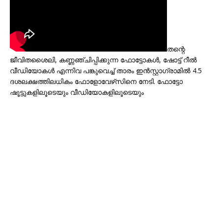
തന്റെ
ജീവിതശൈലി, കണ്ണഞ്ചിപ്പിക്കുന്ന ഫോട്ടോകൾ, ഷോട്ട് റീൽ
വീഡിയോകൾ എന്നിവ പങ്കുവെച്ച് താരം ഇൻസ്റ്റാഗ്രാമിൽ 4.5
ദശലക്ഷത്തിലധികം ഫോളോവേഴ്‌സിനെ നേടി. ഫോട്ടോ
ഷൂട്ടുകളിലൂടെയും വീഡിയോകളിലൂടെയും