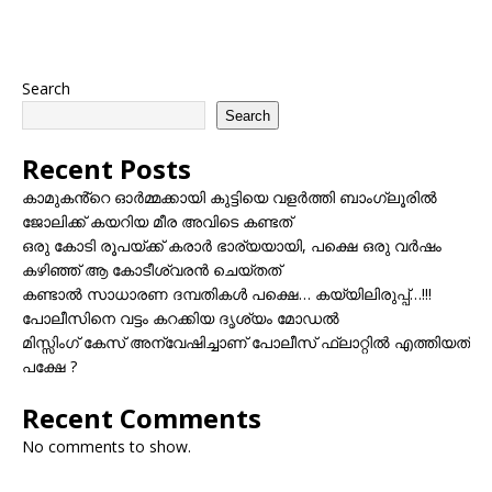
Search
Search
Recent Posts
കാമുകൻ്റെ ഓർമ്മക്കായി കുട്ടിയെ വളർത്തി ബാംഗ്ലൂരിൽ
ജോലിക്ക് കയറിയ മീര അവിടെ കണ്ടത്
ഒരു കോടി രൂപയ്ക്ക് കരാർ ഭാര്യയായി, പക്ഷെ ഒരു വർഷം
കഴിഞ്ഞ് ആ കോടീശ്വരൻ ചെയ്തത്
കണ്ടാൽ സാധാരണ ദമ്പതികൾ പക്ഷെ… കയ്യിലിരുപ്പ്…!!!
പോലീസിനെ വട്ടം കറക്കിയ ദൃശ്യം മോഡല്‍
മിസ്സിംഗ് കേസ് അന്വേഷിച്ചാണ് പോലീസ് ഫ്ലാറ്റിൽ എത്തിയത്
പക്ഷേ ?
Recent Comments
No comments to show.