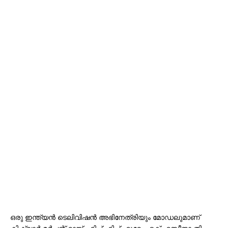
ഒരു ഇന്ത്യൻ ടെലിവിഷൻ അഭിനേത്രിയും മോഡലുമാണ്