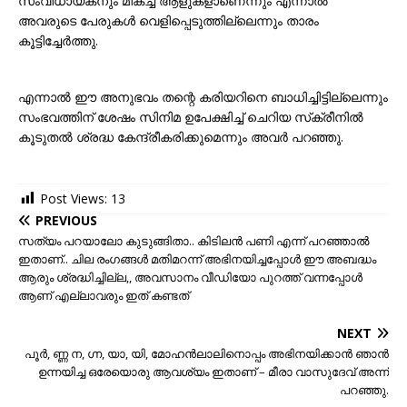
സംവിധായകനും മികച്ച ആളുകളാണെന്നും എന്നാൽ
അവരുടെ പേരുകൾ വെളിപ്പെടുത്തില്ലെന്നും താരം
കൂട്ടിച്ചേർത്തു.
എന്നാൽ ഈ അനുഭവം തന്റെ കരിയറിനെ ബാധിച്ചിട്ടില്ലെന്നും
സംഭവത്തിന് ശേഷം സിനിമ ഉപേക്ഷിച്ച് ചെറിയ സ്‌ക്രീനിൽ
കൂടുതൽ ശ്രദ്ധ കേന്ദ്രീകരിക്കുമെന്നും അവർ പറഞ്ഞു.
Post Views:
13
PREVIOUS
സത്യം പറയാലോ കുടുങ്ങിതാ.. കിടിലന്‍ പണി എന്ന് പറഞ്ഞാല്‍
ഇതാണ്.. ചില രംഗങ്ങള്‍ മതിമറന്ന് അഭിനയിച്ചപ്പോള്‍ ഈ അബദ്ധം
ആരും ശ്രദ്ധിച്ചില്ല,, അവസാനം വീഡിയോ പുറത്ത് വന്നപ്പോള്‍
ആണ് എല്ലാവരും ഇത് കണ്ടത്
NEXT
പൂർ, ണ്ണ ന, ഗ്ന, യാ, യി, മോഹൻലാലിനൊപ്പം അഭിനയിക്കാന്‍ ഞാൻ
ഉന്നയിച്ച ഒരേയൊരു ആവശ്യം ഇതാണ് – മീരാ വാസുദേവ് അന്ന്
പറഞ്ഞു.