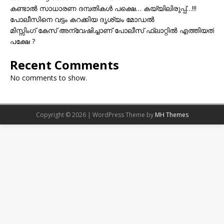
കണ്ടാൽ സാധാരണ ദമ്പതികൾ പക്ഷെ… കയ്യിലിരുപ്പ്…!!!
പോലീസിനെ വട്ടം കറക്കിയ ദൃശ്യം മോഡല്‍
മിസ്സിംഗ് കേസ് അന്വേഷിച്ചാണ് പോലീസ് ഫ്ലാറ്റിൽ എത്തിയത്
പക്ഷേ ?
Recent Comments
No comments to show.
Copyright © 2026 | WordPress Theme by
MH Themes