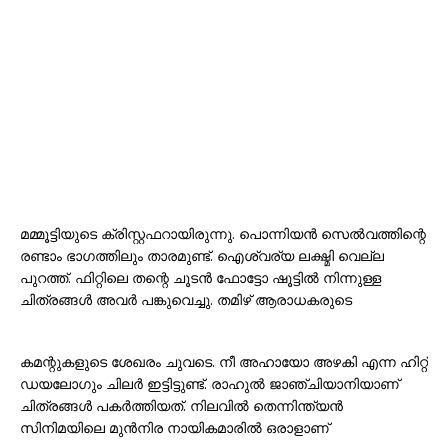
മമ്മൂട്ടിയുടെ ക്രിസ്റ്റഫറായിരുന്നു. പൊന്നിയൻ സെൽവത്തിന്റെ
രണ്ടാം ഭാഗത്തിലും താരമുണ്ട്. ഐശ്വര്യ ലക്ഷ്മി വെല്ല
പുറത്ത്. ഫിറ്റിലെ തന്റെ ചൂടൻ ഫോട്ടോ ഷൂട്ടിൽ നിന്നുള്ള
ചിത്രങ്ങൾ അവർ പങ്കുവെച്ചു. തമിഴ് ആരാധകരുടെ
കമന്റുകളുടെ ശേഖരം ചുവടെ. നീ അഹായോ അഴകി എന്ന ഹിറ്റ്
ഡയലോഗും ചിലർ ഇട്ടിട്ടുണ്ട്. രാഹുൽ ജാഞ്ചിയാനിയാണ്
ചിത്രങ്ങൾ പകർത്തിയത്. നിലവിൽ തെന്നിന്ത്യൻ
സിനിമയിലെ മുൻനിര നായികമാരിൽ ഒരാളാണ്