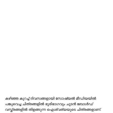
കഴിഞ്ഞ കുറച്ച് ദിവസങ്ങളായി സോഷ്യൽ മീഡിയയിൽ
പങ്കുവെച്ച ചിത്രങ്ങളിൽ ഭൂരിഭാഗവും ചൂടൻ ബോൾഡ്
വസ്ത്രങ്ങളിൽ തിളങ്ങുന്ന ഐശ്വര്യയുടെ ചിത്രങ്ങളാണ്.