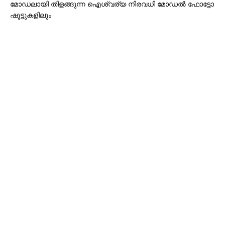
മോഡലായി തിളങ്ങുന്ന ഐശ്വര്യ നിരവധി മോഡൽ ഫോട്ടോ
ഷൂട്ടുകളിലും