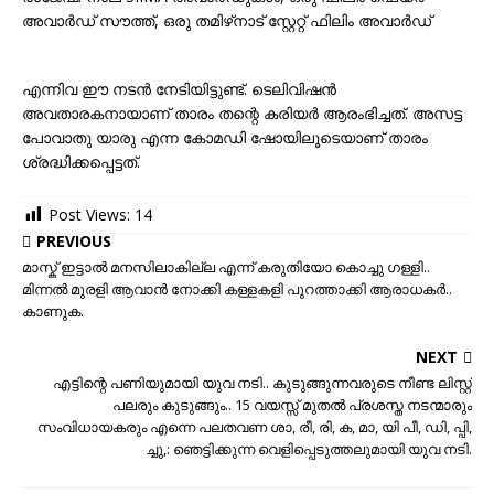
അവാർഡ് സൗത്ത്, ഒരു തമിഴ്‌നാട് സ്റ്റേറ്റ് ഫിലിം അവാർഡ്
എന്നിവ ഈ നടൻ നേടിയിട്ടുണ്ട്. ടെലിവിഷൻ
അവതാരകനായാണ് താരം തന്റെ കരിയർ ആരംഭിച്ചത്. അസട്ട
പോവാതു യാരു എന്ന കോമഡി ഷോയിലൂടെയാണ് താരം
ശ്രദ്ധിക്കപ്പെട്ടത്.
Post Views:
14
PREVIOUS
മാസ്ക് ഇട്ടാല്‍ മനസിലാകില്ല എന്ന് കരുതിയോ കൊച്ചു ഗള്ളി..
മിന്നല്‍ മുരളി ആവാന്‍ നോക്കി കള്ളകളി പുറത്താക്കി ആരാധകര്‍..
കാണുക.
NEXT
എട്ടിന്റെ പണിയുമായി യുവ നടി.. കുടുങ്ങുന്നവരുടെ നീണ്ട ലിസ്റ്റ്
പലരും കുടുങ്ങും.. 15 വയസ്സ് മുതൽ പ്രശസ്ത നടന്മാരും
സംവിധായകരും എന്നെ പലതവണ ശാ, രീ, രി, ക, മാ, യി പീ, ഡി, പ്പി,
ച്ചു,: ഞെട്ടിക്കുന്ന വെളിപ്പെടുത്തലുമായി യുവ നടി.