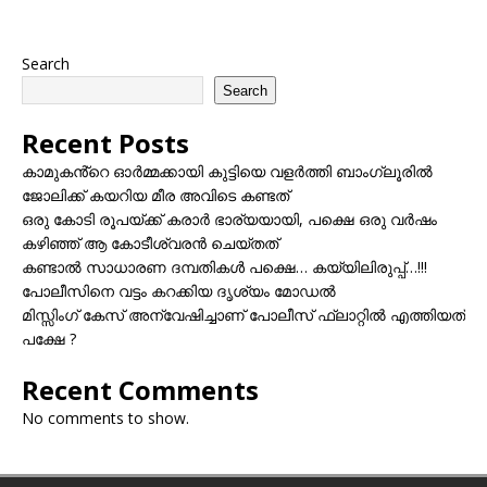
Search
Search
Recent Posts
കാമുകൻ്റെ ഓർമ്മക്കായി കുട്ടിയെ വളർത്തി ബാംഗ്ലൂരിൽ
ജോലിക്ക് കയറിയ മീര അവിടെ കണ്ടത്
ഒരു കോടി രൂപയ്ക്ക് കരാർ ഭാര്യയായി, പക്ഷെ ഒരു വർഷം
കഴിഞ്ഞ് ആ കോടീശ്വരൻ ചെയ്തത്
കണ്ടാൽ സാധാരണ ദമ്പതികൾ പക്ഷെ… കയ്യിലിരുപ്പ്…!!!
പോലീസിനെ വട്ടം കറക്കിയ ദൃശ്യം മോഡല്‍
മിസ്സിംഗ് കേസ് അന്വേഷിച്ചാണ് പോലീസ് ഫ്ലാറ്റിൽ എത്തിയത്
പക്ഷേ ?
Recent Comments
No comments to show.