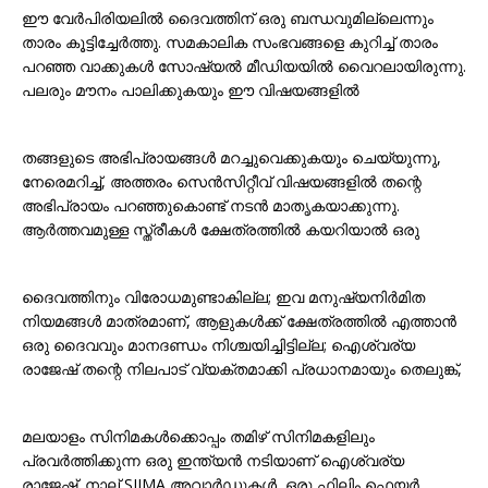
ഈ വേർപിരിയലിൽ ദൈവത്തിന് ഒരു ബന്ധവുമില്ലെന്നും
താരം കൂട്ടിച്ചേർത്തു. സമകാലിക സംഭവങ്ങളെ കുറിച്ച് താരം
പറഞ്ഞ വാക്കുകൾ സോഷ്യൽ മീഡിയയിൽ വൈറലായിരുന്നു.
പലരും മൗനം പാലിക്കുകയും ഈ വിഷയങ്ങളിൽ
തങ്ങളുടെ അഭിപ്രായങ്ങൾ മറച്ചുവെക്കുകയും ചെയ്യുന്നു,
നേരെമറിച്ച്, അത്തരം സെൻസിറ്റീവ് വിഷയങ്ങളിൽ തന്റെ
അഭിപ്രായം പറഞ്ഞുകൊണ്ട് നടൻ മാതൃകയാക്കുന്നു.
ആർത്തവമുള്ള സ്ത്രീകൾ ക്ഷേത്രത്തിൽ കയറിയാൽ ഒരു
ദൈവത്തിനും വിരോധമുണ്ടാകില്ല; ഇവ മനുഷ്യനിർമിത
നിയമങ്ങൾ മാത്രമാണ്, ആളുകൾക്ക് ക്ഷേത്രത്തിൽ എത്താൻ
ഒരു ദൈവവും മാനദണ്ഡം നിശ്ചയിച്ചിട്ടില്ല; ഐശ്വര്യ
രാജേഷ് തന്റെ നിലപാട് വ്യക്തമാക്കി പ്രധാനമായും തെലുങ്ക്,
മലയാളം സിനിമകൾക്കൊപ്പം തമിഴ് സിനിമകളിലും
പ്രവർത്തിക്കുന്ന ഒരു ഇന്ത്യൻ നടിയാണ് ഐശ്വര്യ
രാജേഷ്. നാല് SIIMA അവാർഡുകൾ, ഒരു ഫിലിം ഫെയർ