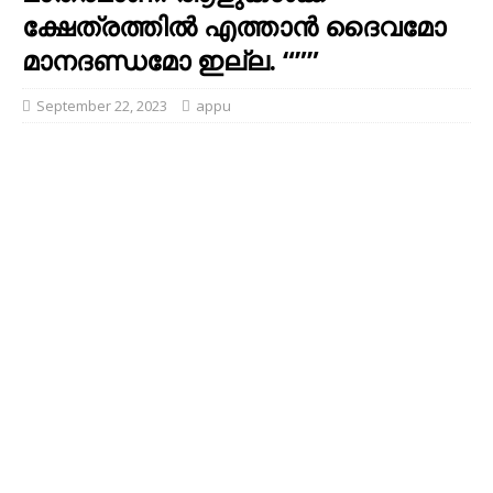
ക്ഷേത്രത്തിൽ എത്താൻ ദൈവമോ
മാനദണ്ഡമോ ഇല്ല. “””
September 22, 2023
appu