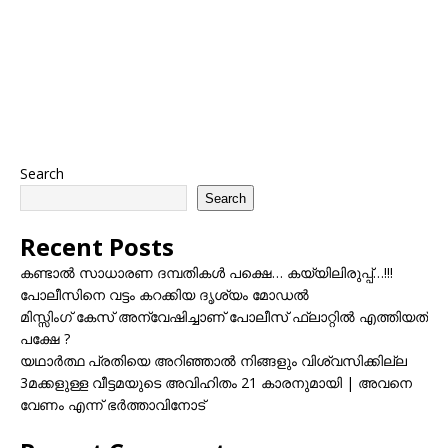
Search
Search
Recent Posts
കണ്ടാൽ സാധാരണ ദമ്പതികൾ പക്ഷെ… കയ്യിലിരുപ്പ്…!!!
പോലീസിനെ വട്ടം കറക്കിയ ദൃശ്യം മോഡല്‍
മിസ്സിംഗ് കേസ് അന്വേഷിച്ചാണ് പോലീസ് ഫ്ലാറ്റിൽ എത്തിയത്
പക്ഷേ ?
യഥാർത്ഥ പ്രതിയെ അറിഞ്ഞാൽ നിങ്ങളും വിശ്വസിക്കില്ല
3മക്കളുള്ള വീട്ടമയുടെ അവിഹിതം 21 കാരനുമായി | അവനെ
വേണം എന്ന് ഭർത്താവിനോട്