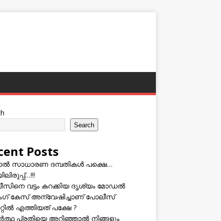
ch
Search
cent Posts
ടാൽ സാധാരണ ദമ്പതികൾ പക്ഷെ…
ലിരുപ്പ്…!!!
സിനെ വട്ടം കറക്കിയ ദൃശ്യം മോഡല്‍
സിംഗ് കേസ് അന്വേഷിച്ചാണ് പോലീസ്
റ്റിൽ എത്തിയത് പക്ഷേ ?
ത്ഥ പ്രതിയെ അറിഞ്ഞാൽ നിങ്ങളും