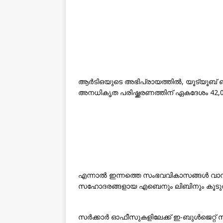
ആർടിഒയുടെ അഭിപ്രായത്തിൽ, യൂട്യൂബ് ബ്
അനധികൃത പരിഷ്ക്കരണത്തിന് ഏകദേശം 42,00
എന്നാൽ ഇന്നത്തെ സംഭവവികാസങ്ങൾ വാൻ
സഹോദരങ്ങളായ എബെനും ലിബിനും കൂടുതൽ ഗ
സർക്കാർ ഓഫീസുകളിലേക്ക് ഇ-ബുൾജെറ്റ