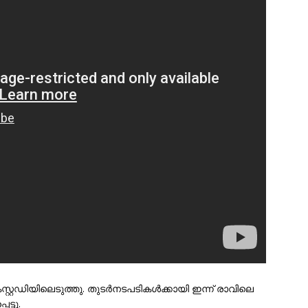
റ്റഡിയിലെടുത്തു. തുടർനടപടികൾക്കായി ഇന്ന് രാവിലെ
്ടു.