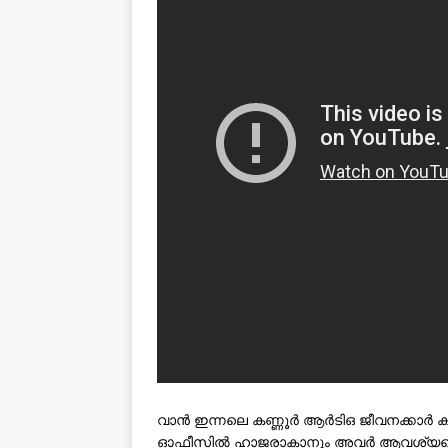
വാൻ ഇന്നലെ കണ്ണൂർ ആർടിഒ ജീവനക്കാർ കസ്
ഓഫീസിൽ ഹാജരാകാനും അവർ ആവശ്യപ്പെട