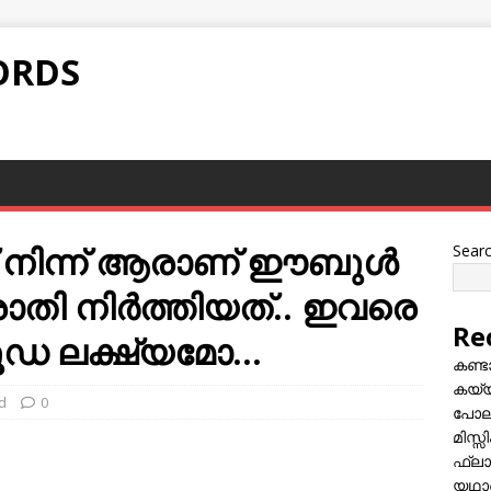
ORDS
 നിന്ന് ആരാണ് ഈബുള്‍
Sear
ാതി നിര്‍ത്തിയത്.. ഇവരെ
Re
 ഗൂഡ ലക്ഷ്യമോ…
കണ്
കയ്യി
d
0
പോലീ
മിസ്
ഫ്ലാ
യഥാർ