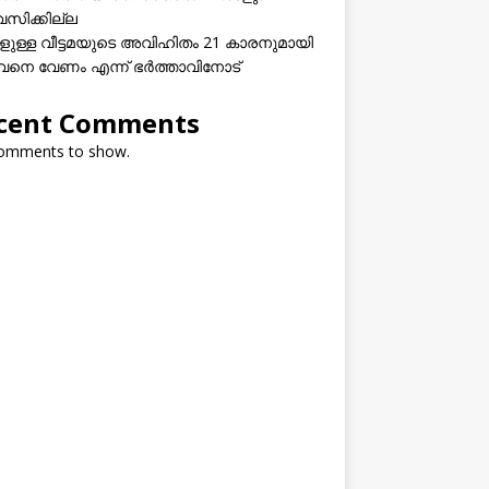
വസിക്കില്ല
കളുള്ള വീട്ടമയുടെ അവിഹിതം 21 കാരനുമായി
നെ വേണം എന്ന് ഭർത്താവിനോട്
cent Comments
omments to show.