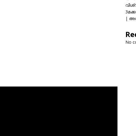
വിശ്
3മക്
| അവ
Re
No c