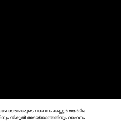
സഹോദരന്മാരുടെ വാഹനം കണ്ണൂർ ആർടിഒ
തതിനും നികുതി അടയ്ക്കാത്തതിനും വാഹനം