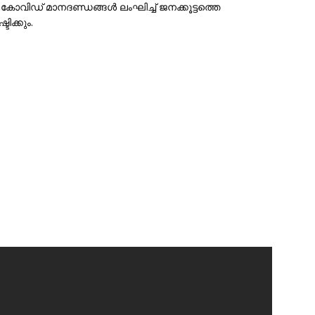
കോവിഡ് മാനദണ്ഡങ്ങൾ ലംഘിച്ച് ജനക്കൂട്ടത്തെ
ിക്കും.