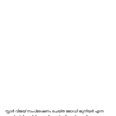
സ്റ്റാർ വിജയ് സംപ്രേഷണം ചെയ്ത ജോഡി ജൂനിയർ എന്ന