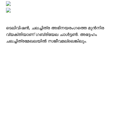
ടെലിവിഷൻ, ചലച്ചിത്ര അഭിനയരംഗത്തെ മുൻ‌നിര
വ്യക്തിയാണ് ഗബ്രിയേല ചാൾട്ടൺ. അദ്ദേഹം
ചലച്ചിത്രമേഖലയിൽ സജീവമല്ലെങ്കിലും.