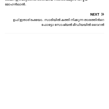
മോഹന്‍ലാല്‍..
NEXT
ഉഫ് ഇതാര് രംഭയോ.. സാരിയിൽ കത്തി നിക്കുന്ന താരത്തിന്‍റെ
ഫോട്ടോ സോഷ്യൽ മീഡിയയിൽ വൈറൽ