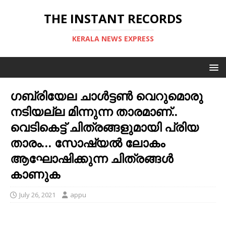
THE INSTANT RECORDS
KERALA NEWS EXPRESS
ഗബ്രിയേല ചാൾട്ടൺ വെറുമൊരു
നടിയല്ല മിന്നുന്ന താരമാണ്..
വെടികെട്ട് ചിത്രങ്ങളുമായി പ്രിയ
താരം… സോഷ്യല്‍ ലോകം
ആഘോഷിക്കുന്ന ചിത്രങ്ങള്‍
കാണുക
July 26, 2021
appu