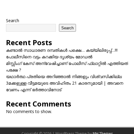
Search
Search
Recent Posts
കണ്ടാൽ സാധാരണ ദമ്പതികൾ പക്ഷെ… കയ്യിലിരുപ്പ്…!!!
പോലീസിനെ വട്ടം കറക്കിയ ദൃശ്യം മോഡല്‍
മിസ്സിംഗ് കേസ് അന്വേഷിച്ചാണ് പോലീസ് ഫ്ലാറ്റിൽ എത്തിയത്
പക്ഷേ ?
യഥാർത്ഥ പ്രതിയെ അറിഞ്ഞാൽ നിങ്ങളും വിശ്വസിക്കില്ല
3മക്കളുള്ള വീട്ടമയുടെ അവിഹിതം 21 കാരനുമായി | അവനെ
വേണം എന്ന് ഭർത്താവിനോട്
Recent Comments
No comments to show.
Copyright © 2026 | WordPress Theme by
MH Themes