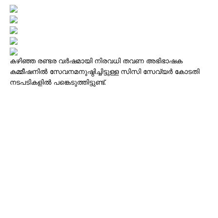
കഴിഞ്ഞ രണ്ടര വർഷമായി നിരവധി തവണ അഭിഭാഷക
കമ്മീഷനിൽ സേവനമനുഷ്ഠിച്ചിട്ടുള്ള സിസി സേവ്യർ കോടതി
നടപടികളിൽ പങ്കെടുത്തിട്ടുണ്ട്.