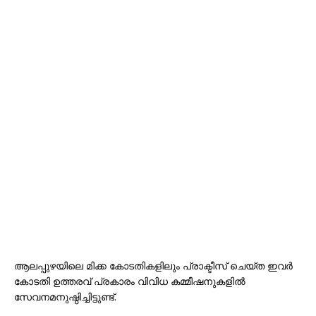
ആലപ്പുഴയിലെ മിക്ക കോടതികളിലും പ്രാക്ടീസ് ചെയ്ത ഇവർ
കോടതി ഉത്തരവ് പ്രകാരം വിവിധ കമ്മീഷനുകളിൽ
സേവനമനുഷ്ഠിച്ചിട്ടുണ്ട്.