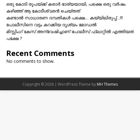
ഒരു കോടി രൂപയ്ക്ക് കരാർ ഭാര്യയായി, പക്ഷെ ഒരു വർഷം
കഴിഞ്ഞ് ആ കോടീശ്വരൻ ചെയ്തത്
കണ്ടാൽ സാധാരണ ദമ്പതികൾ പക്ഷെ… കയ്യിലിരുപ്പ്…!!!
പോലീസിനെ വട്ടം കറക്കിയ ദൃശ്യം മോഡല്‍
മിസ്സിംഗ് കേസ് അന്വേഷിച്ചാണ് പോലീസ് ഫ്ലാറ്റിൽ എത്തിയത്
പക്ഷേ ?
Recent Comments
No comments to show.
Copyright © 2026 | WordPress Theme by
MH Themes