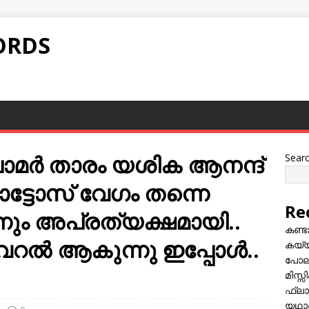
ORDS
‌ ഗ്ലാമർ താരം യശിക ആനന്ദ്
Sear
ോട്ടോസ് വേഗം തന്നെ
Re
ിന്നും അപ്രത്യക്ഷമായി..
കണ്
റല്‍ ആകുന്നു ഇപ്പോള്‍..
കയ്യി
പോലീ
മിസ്
ഫ്ലാ
യഥാർ