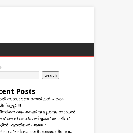
ch
Search
cent Posts
ടാൽ സാധാരണ ദമ്പതികൾ പക്ഷെ…
ലിരുപ്പ്…!!!
സിനെ വട്ടം കറക്കിയ ദൃശ്യം മോഡല്‍
സിംഗ് കേസ് അന്വേഷിച്ചാണ് പോലീസ്
റ്റിൽ എത്തിയത് പക്ഷേ ?
ത്ഥ പ്രതിയെ അറിഞ്ഞാൽ നിങ്ങളും