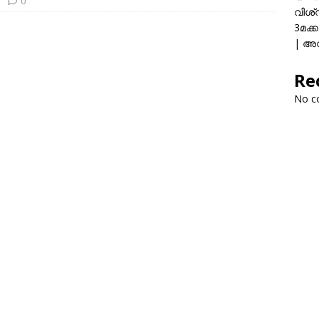
0
വിശ്
3മക്
| അവ
Re
No c