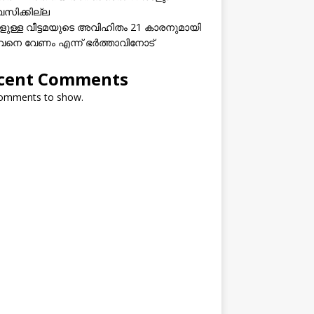
വസിക്കില്ല
കളുള്ള വീട്ടമയുടെ അവിഹിതം 21 കാരനുമായി
നെ വേണം എന്ന് ഭർത്താവിനോട്
cent Comments
omments to show.