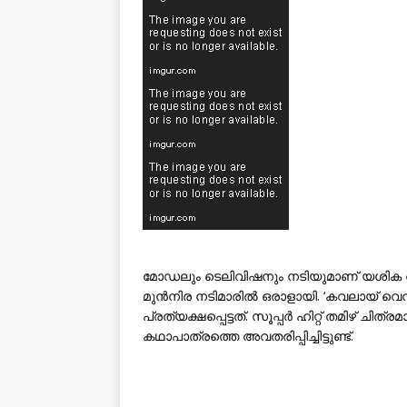
മോഡലും ടെലിവിഷനും നടിയുമാണ് യശിക ആന
മുൻനിര നടിമാരിൽ ഒരാളായി. ‘കവലായ് വെന്
പ്രത്യക്ഷപ്പെട്ടത്. സൂപ്പർ ഹിറ്റ് തമിഴ്
കഥാപാത്രത്തെ അവതരിപ്പിച്ചിട്ടുണ്ട്.