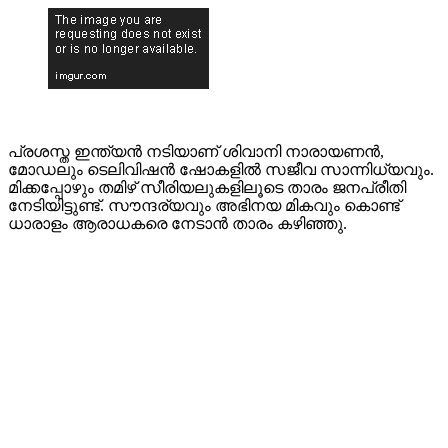
പ്രശസ്ത ഇന്ത്യൻ നടിയാണ് ശിവാനി നാരായണൻ,
മോഡലും ടെലിവിഷൻ ഷോകളിൽ സജീവ സാന്നിധ്യവും.
മിക്കപ്പോഴും തമിഴ് സീരിയലുകളിലൂടെ താരം ജനപ്രീതി
നേടിയിട്ടുണ്ട്. സൗന്ദര്യവും അഭിനയ മികവും കൊണ്ട്
ധാരാളം ആരാധകരെ നേടാൻ താരം കഴിഞ്ഞു.