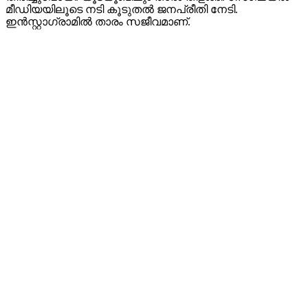
മീഡിയയിലൂടെ നടി കൂടുതൽ ജനപ്രീതി നേടി.
ഇൻസ്റ്റാഗ്രാമിൽ താരം സജീവമാണ്.