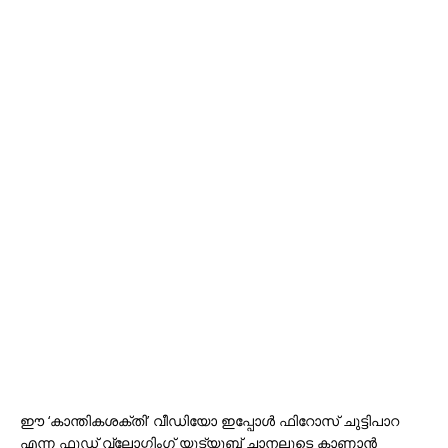
ഈ ‘കാന്തികശക്തി’ വീഡിയോ ഇപ്പോൾ ഫിറോസ് ചുട്ടിപാറ
എന്ന ഫുഡ് വ്ലോഗ്ഗിംഗ് യുട്യൂബ് ചാനലുടെ കാണാന്‍