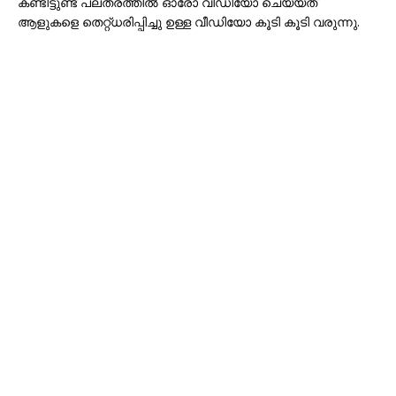
കണ്ടിട്ടുണ്ട് പലതരത്തില്‍ ഓരോ വീഡിയോ ചെയ്യ്ത്
ആളുകളെ തെറ്റ്ധരിപ്പിച്ചു ഉള്ള വീഡിയോ കൂടി കൂടി വരുന്നു.