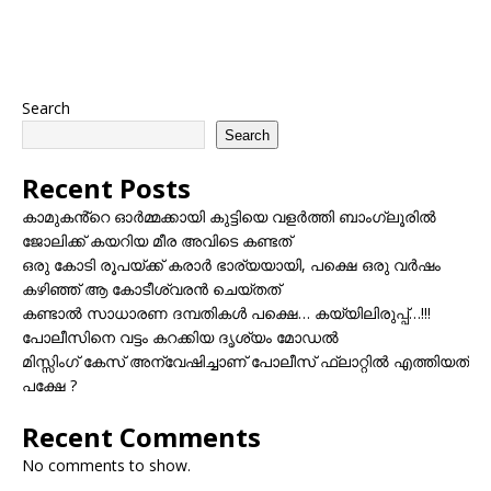
Search
Search
Recent Posts
കാമുകൻ്റെ ഓർമ്മക്കായി കുട്ടിയെ വളർത്തി ബാംഗ്ലൂരിൽ
ജോലിക്ക് കയറിയ മീര അവിടെ കണ്ടത്
ഒരു കോടി രൂപയ്ക്ക് കരാർ ഭാര്യയായി, പക്ഷെ ഒരു വർഷം
കഴിഞ്ഞ് ആ കോടീശ്വരൻ ചെയ്തത്
കണ്ടാൽ സാധാരണ ദമ്പതികൾ പക്ഷെ… കയ്യിലിരുപ്പ്…!!!
പോലീസിനെ വട്ടം കറക്കിയ ദൃശ്യം മോഡല്‍
മിസ്സിംഗ് കേസ് അന്വേഷിച്ചാണ് പോലീസ് ഫ്ലാറ്റിൽ എത്തിയത്
പക്ഷേ ?
Recent Comments
No comments to show.