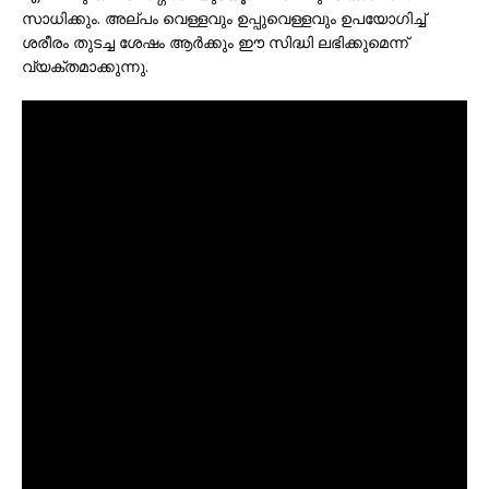
സാധിക്കും. അല്പം വെള്ളവും ഉപ്പുവെള്ളവും ഉപയോഗിച്ച്
ശരീരം തുടച്ച ശേഷം ആർക്കും ഈ സിദ്ധി ലഭിക്കുമെന്ന്
വ്യക്തമാക്കുന്നു.