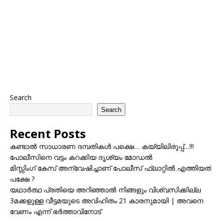
Search
Search
Recent Posts
കണ്ടാൽ സാധാരണ ദമ്പതികൾ പക്ഷെ… കയ്യിലിരുപ്പ്…!!!
പോലീസിനെ വട്ടം കറക്കിയ ദൃശ്യം മോഡല്‍
മിസ്സിംഗ് കേസ് അന്വേഷിച്ചാണ് പോലീസ് ഫ്ലാറ്റിൽ എത്തിയത്
പക്ഷേ ?
യഥാർത്ഥ പ്രതിയെ അറിഞ്ഞാൽ നിങ്ങളും വിശ്വസിക്കില്ല
3മക്കളുള്ള വീട്ടമയുടെ അവിഹിതം 21 കാരനുമായി | അവനെ
വേണം എന്ന് ഭർത്താവിനോട്