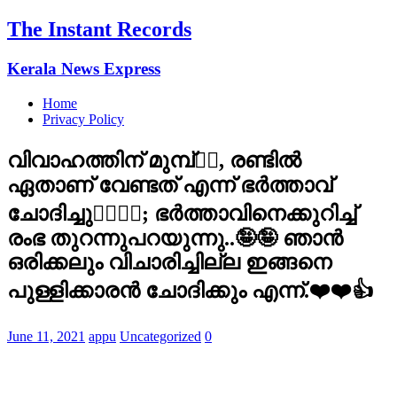
The Instant Records
Kerala News Express
Home
Privacy Policy
വിവാഹത്തിന് മുമ്പ്🧚‍♀️, രണ്ടിൽ
ഏതാണ് വേണ്ടത് എന്ന് ഭർത്താവ്
ചോദിച്ചു🙆‍♀️🙆‍♀️; ഭർത്താവിനെക്കുറിച്ച്
രംഭ തുറന്നുപറയുന്നു..🤪🤪 ഞാന്‍
ഒരിക്കലും വിചാരിച്ചില്ല ഇങ്ങനെ
പുള്ളിക്കാരന്‍ ചോദിക്കും എന്ന്.❤️❤️👍
June 11, 2021
appu
Uncategorized
0