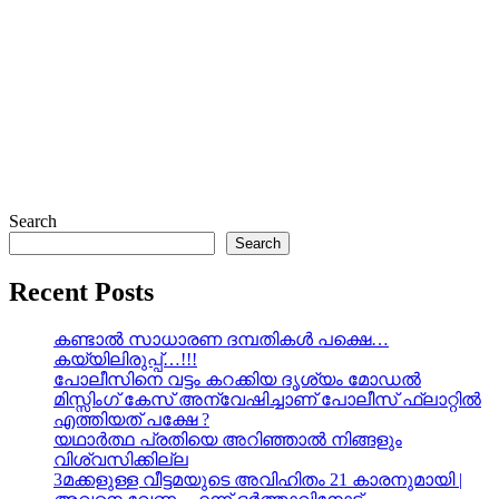
Search
Search
Recent Posts
കണ്ടാൽ സാധാരണ ദമ്പതികൾ പക്ഷെ…
കയ്യിലിരുപ്പ്…!!!
പോലീസിനെ വട്ടം കറക്കിയ ദൃശ്യം മോഡല്‍
മിസ്സിംഗ് കേസ് അന്വേഷിച്ചാണ് പോലീസ് ഫ്ലാറ്റിൽ
എത്തിയത് പക്ഷേ ?
യഥാർത്ഥ പ്രതിയെ അറിഞ്ഞാൽ നിങ്ങളും
വിശ്വസിക്കില്ല
3മക്കളുള്ള വീട്ടമയുടെ അവിഹിതം 21 കാരനുമായി |