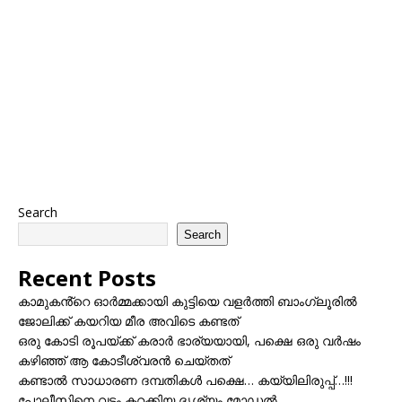
Search
Search
Recent Posts
കാമുകൻ്റെ ഓർമ്മക്കായി കുട്ടിയെ വളർത്തി ബാംഗ്ലൂരിൽ
ജോലിക്ക് കയറിയ മീര അവിടെ കണ്ടത്
ഒരു കോടി രൂപയ്ക്ക് കരാർ ഭാര്യയായി, പക്ഷെ ഒരു വർഷം
കഴിഞ്ഞ് ആ കോടീശ്വരൻ ചെയ്തത്
കണ്ടാൽ സാധാരണ ദമ്പതികൾ പക്ഷെ… കയ്യിലിരുപ്പ്…!!!
പോലീസിനെ വട്ടം കറക്കിയ ദൃശ്യം മോഡല്‍