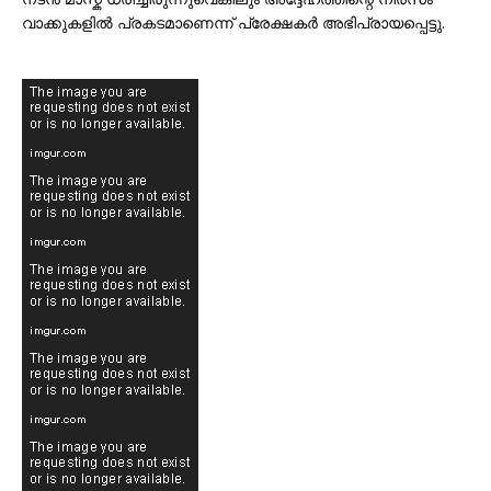
വാക്കുകളിൽ പ്രകടമാണെന്ന് പ്രേക്ഷകർ അഭിപ്രായപ്പെട്ടു.